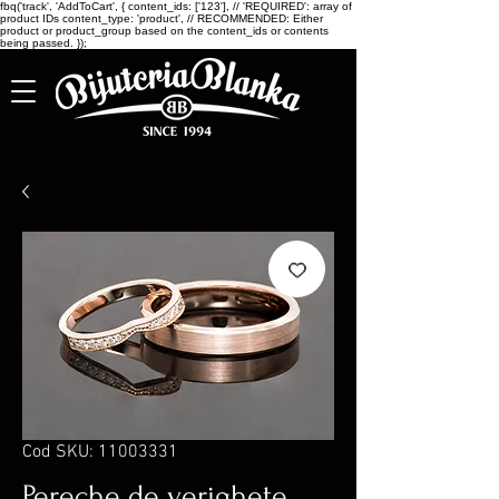
fbq('track', 'AddToCart', { content_ids: ['123'], // 'REQUIRED': array of
product IDs content_type: 'product', // RECOMMENDED: Either
product or product_group based on the content_ids or contents
being passed. });
Cod SKU: 11003331
Pereche de verighete