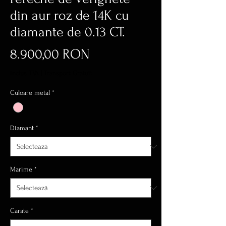
din aur roz de 14K cu
diamante de 0.13 CT.
Preț
8.900,00 RON
inclus TVA
|
Transport Gratuit
Culoare metal
*
Diamant
*
Marime
*
Carate
*