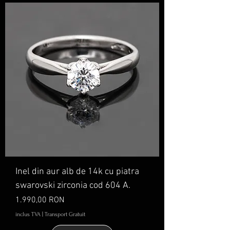
Inel din aur alb de 14k cu piatra
swarovski zirconia cod 604 A.
Preț
1.990,00 RON
inclus TVA
|
Transport Gratuit