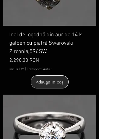
Inel de logodnă din aur de 14 k
galben cu piatră Swarovski
Zirconia,596SW.
Preț
2.290,00 RON
inclus TVA
|
Transport Gratuit
Adaugă în coș