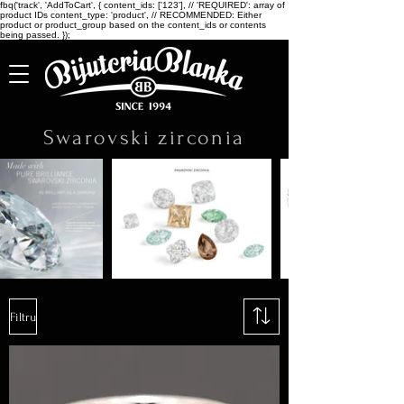
fbq('track', 'AddToCart', { content_ids: ['123'], // 'REQUIRED': array of
product IDs content_type: 'product', // RECOMMENDED: Either
product or product_group based on the content_ids or contents
being passed. });
Swarovski zirconia
Filtru