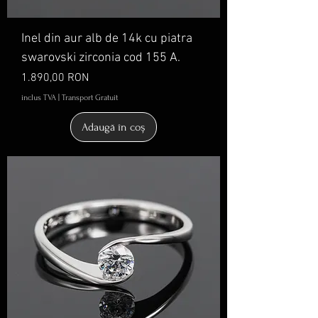
Inel din aur alb de 14k cu piatra
swarovski zirconia cod 155 A.
Preț
1.890,00 RON
inclus TVA
|
Transport Gratuit
Adaugă în coș