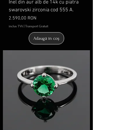
Inel din aur alb de 14k cu piatra
swarovski zirconia cod 555 A.
Preț
2.590,00 RON
inclus TVA
|
Transport Gratuit
Adaugă în coș