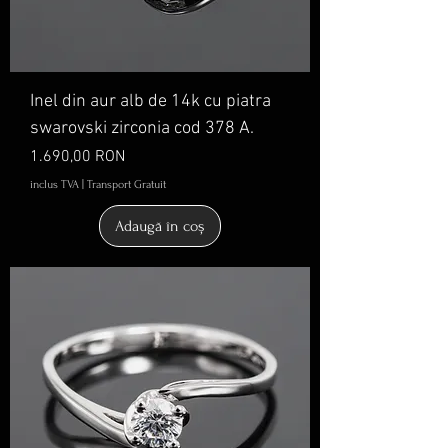
Inel din aur alb de 14k cu piatra
swarovski zirconia cod 378 A.
Preț
1.690,00 RON
inclus TVA
|
Transport Gratuit
Adaugă în coș