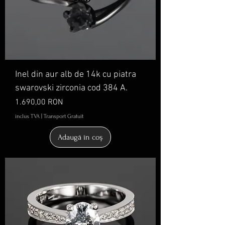
Inel din aur alb de 14k cu piatra
swarovski zirconia cod 384 A.
Preț
1.690,00 RON
inclus TVA
|
Transport Gratuit
Adaugă în coș