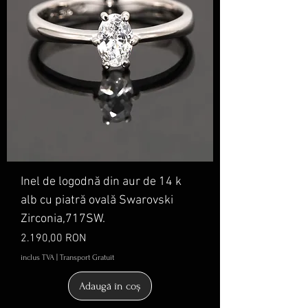
Inel de logodnă din aur de 14 k
alb cu piatră ovală Swarovski
Zirconia,717SW.
Preț
2.190,00 RON
inclus TVA
|
Transport Gratuit
Adaugă în coș