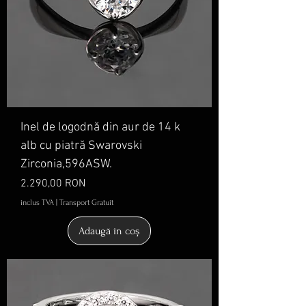
Inel de logodnă din aur de 14 k
alb cu piatră Swarovski
Zirconia,596ASW.
Preț
2.290,00 RON
inclus TVA
|
Transport Gratuit
Adaugă în coș