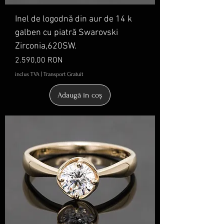
Inel de logodnă din aur de 14 k
galben cu piatră Swarovski
Zirconia,620SW.
Preț
2.590,00 RON
inclus TVA
|
Transport Gratuit
Adaugă în coș