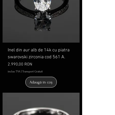
Inel din aur alb de 14k cu piatra
swarovski zirconia cod 561 A.
Preț
2.990,00 RON
inclus TVA
|
Transport Gratuit
Adaugă în coș