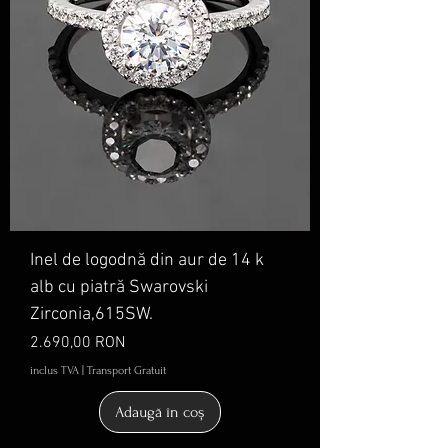
Inel de logodnă din aur de 14 k
alb cu piatră Swarovski
Zirconia,615SW.
Preț
2.690,00 RON
inclus TVA
|
Transport Gratuit
Adaugă în coș