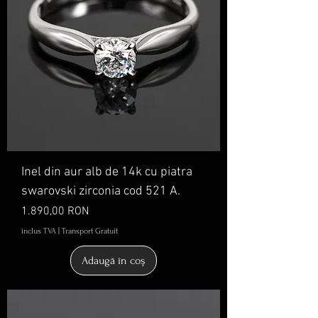
Inel din aur alb de 14k cu piatra
swarovski zirconia cod 521 A.
Preț
1.890,00 RON
inclus TVA
|
Transport Gratuit
Adaugă în coș