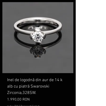
Inel de logodnă din aur de 14 k
alb cu piatră Swarovski
Zirconia,328SW.
Preț
1.990,00 RON