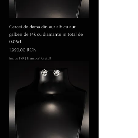
Cercei de dama din aur alb cu aur
galben de 14k cu diamante in total de
0.05ct.
Preț
1.990,00 RON
inclus TVA
|
Transport Gratuit