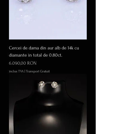
Cercei de dama din aur alb de 14k cu
diamante in total de 0.80ct.
Preț
6.090,00 RON
inclus TVA
|
Transport Gratuit