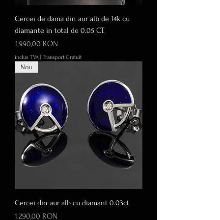
Cercei de dama din aur alb de 14k cu
diamante in total de 0.05 CT.
Preț
1.990,00 RON
inclus TVA
|
Transport Gratuit
Nou
Cercei din aur alb cu diamant 0.03ct
Preț
1.290,00 RON