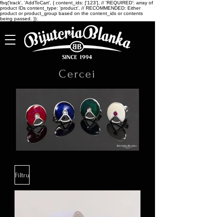
fbq('track', 'AddToCart', { content_ids: ['123'], // 'REQUIRED': array of
product IDs content_type: 'product', // RECOMMENDED: Either
product or product_group based on the content_ids or contents
being passed. });
Cercei
Filtru