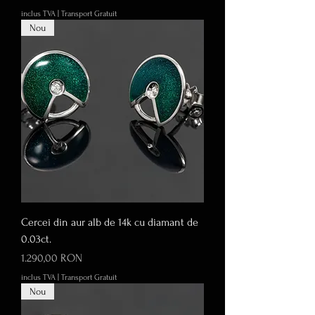
inclus TVA
|
Transport Gratuit
Nou
Cercei din aur alb de 14k cu diamant de
0.03ct.
Preț
1.290,00 RON
inclus TVA
|
Transport Gratuit
Nou