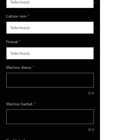
Latime mm
*
Finisat
*
Marime dama:
*
0/4
Marime barbat:
*
0/4