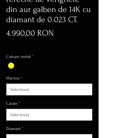
din aur galben de 14K cu
diamant de 0.023 CT.
Preț
4.990,00 RON
inclus TVA
|
Transport Gratuit
Culoare metal
*
Marime
*
Carate
*
Diamant
*