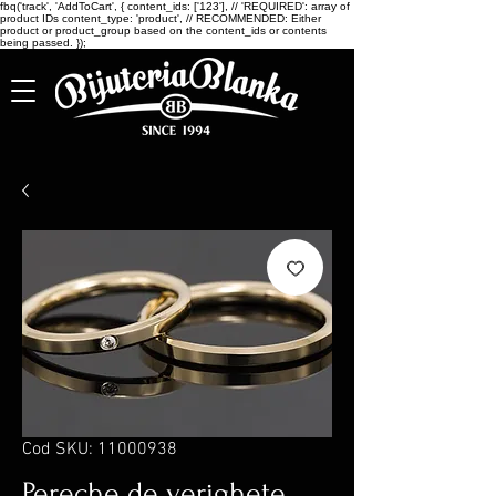
fbq('track', 'AddToCart', { content_ids: ['123'], // 'REQUIRED': array of
product IDs content_type: 'product', // RECOMMENDED: Either
product or product_group based on the content_ids or contents
being passed. });
Cod SKU: 11000938
Pereche de verighete