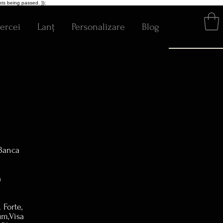
ts being passed. });
ercei
Lanț
Personalizare
Blog
 Banca
a
 Forte,
um,Visa