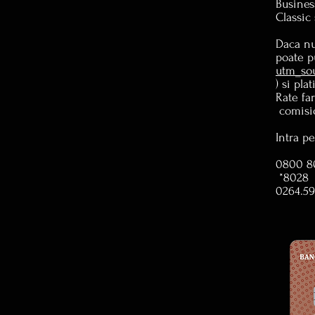
Busines
Classic
Daca nu
poate p
utm_so
) si pl
Rate fa
comisio
Intra p
0800 80
*8028 A
0264.59