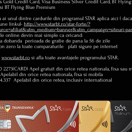
s Gold Credit Card, Visa Business Silver Credit Card, BT Flying
 si BT Flying Blue Premium
 ai unul dintre cardurile din programul STAR aplica aici ( dac
une linkul-
http://www.starbt.ro/star-forte/?
urce=afiliat&utm_medium=banner&utm_campaign=siteuri-par
atile online devin mai simple ca oricand:
ra dobanda perioada de gratie de pana la 56 de zile
n zero la toate cumparaturile plati sigure pe internet
e
www.starbt.ro
si afla toate avantajele programului STAR.
 2273(CARD) Apel gratuit din orice retea nationala, fixa sau 
pelabil din orice retea nationala, fixa si mobila
4.337 Apelabil din orice retea, inclusiv international