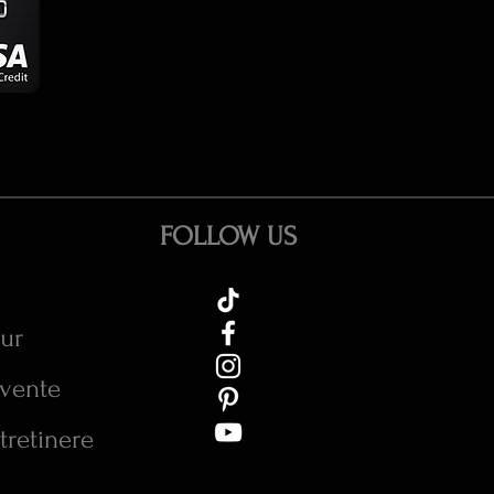
FOLLOW US
tur
cvente
tretinere