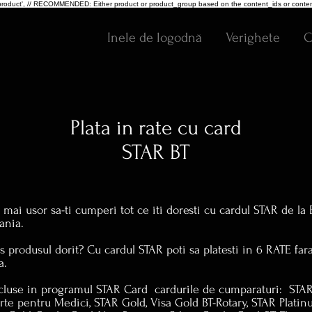
pe: 'product', // RECOMMENDED: Either product or product_group based on the content_ids or conten
Inele de logodnă
Verighete
C
Plata in rate cu card
STAR BT
mai usor sa-ti cumperi tot ce iti doresti cu cardul STAR de la
ania.
es produsul dorit? Cu cardul STAR poti sa platesti in 6 RATE far
a.
cluse in programul STAR Card cardurile de cumparaturi: STAR
rte pentru Medici, STAR Gold, Visa Gold BT-Rotary, STAR Platin