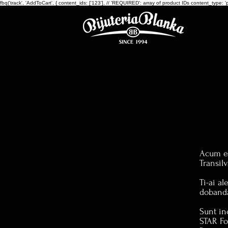
fbq('track', 'AddToCart', { content_ids: ['123'], // 'REQUIRED': array of product IDs content_ty
Acum e 
Transilv
Ti-ai al
doband
Sunt in
STAR Fo