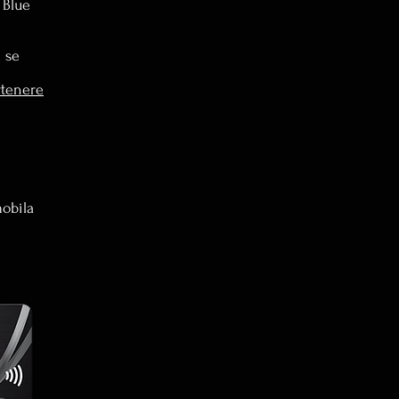
 Blue
a se
tenere
mobila