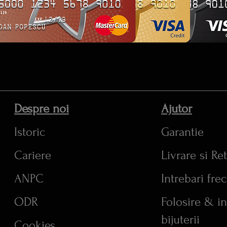
Despre noi
Ajutor
Istoric
Garantie
Cariere
Livrare si Re
ANPC
Intrebari fre
ODR
Folosire & in
bijuterii
Cookies