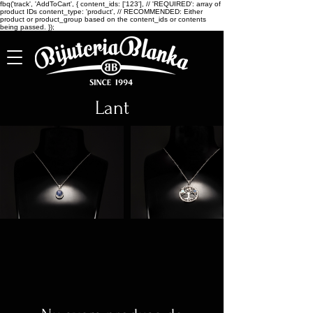
fbq('track', 'AddToCart', { content_ids: ['123'], // 'REQUIRED': array of
product IDs content_type: 'product', // RECOMMENDED: Either
product or product_group based on the content_ids or contents
being passed. });
Lant