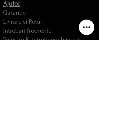
Ajutor
Garantie
Livrare si Retur
Intrebari frecvente
Folosire & intretinere bijuterii
Ghid Diamante
Rate direct in magazin
FOLLOW US
Copyright ©
1994 - 2022
. ǁ
Bijuteria Blanka
ǁ Toate
drepturile rezervate.
Inele Logodna Aur
Verighete Unicat Diamante
Swarovski Atelier Reparatii