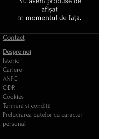
Nu avem produse de
afișat
în momentul de față.
Contact
Despre noi
Istoric
Cariere
ANPC
ODR
Cookies
Termeni si conditii
Prelucrarea datelor cu caracter
personal