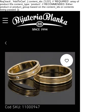
fbq('track', 'AddToCart', { content_ids: ['123'], // 'REQUIRED': array of
product IDs content_type: 'product', // RECOMMENDED: Either
product or product_group based on the content_ids or contents
being passed. });
Cod SKU: 11000947