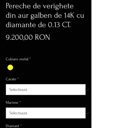
Pereche de verighete
din aur galben de 14K cu
diamante de 0.13 CT.
Preț
9.200,00 RON
inclus TVA
|
Transport Gratuit
Culoare metal
*
Carate
*
Marime
*
Diamant
*