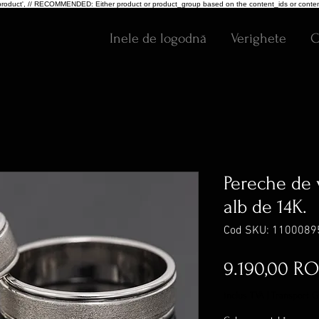
pe: 'product', // RECOMMENDED: Either product or product_group based on the content_ids or conten
Inele de logodnă
Verighete
C
Pereche de 
alb de 14K.
Cod SKU: 1100089
9.190,00 R
inclus TVA
|
Transport G