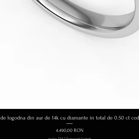
Afișare rapidă
 de logodna din aur de 14k cu diamante in total de 0.50 ct co
Preț
4.490,00 RON
inclus TVA
|
Transport Gratuit