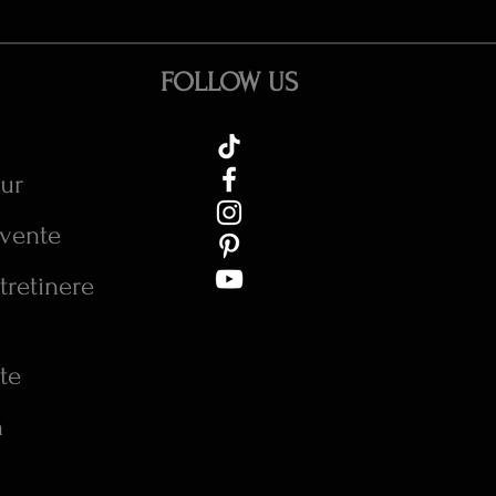
FOLLOW US
tur
cvente
tretinere
te
n