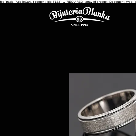
fbq('track', 'AddToCart', { content_ids: ['123'], // 'REQUIRED': array of product IDs content_ty