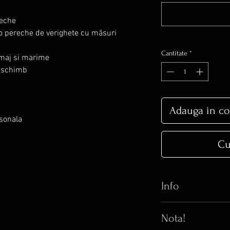
reche
u o pereche de verighete cu măsuri
Cantitate
*
amaj si marime
a schimb
Adauga in co
rsonala
Cu
Info
Iti place bijuteria 
Nota!
realitate arata si m