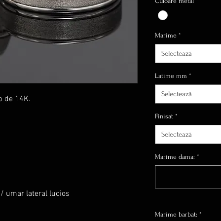
Culoare metal
*
Marime
*
Selectează
Latime mm
*
Selectează
b de 14K.
Finisat
*
Selectează
Marime dama:
*
 / umar lateral lucios
Marime barbat:
*