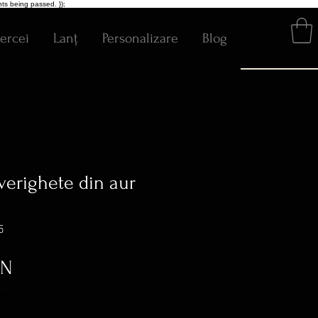
ts being passed. });
ercei
Lanț
Personalizare
Blog
verighete din aur
5
Preț
ON
ratuit