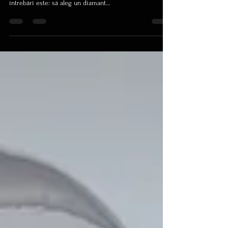
de Laborator: Ce Trebuie să Știi?
Când vine vorba de alegerea unui diamant pentru o
bijuterie specială, una dintre cele mai frecvente
întrebări este: să aleg un diamant...