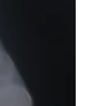
reparațiile bijuteriilor în Cluj Bijut