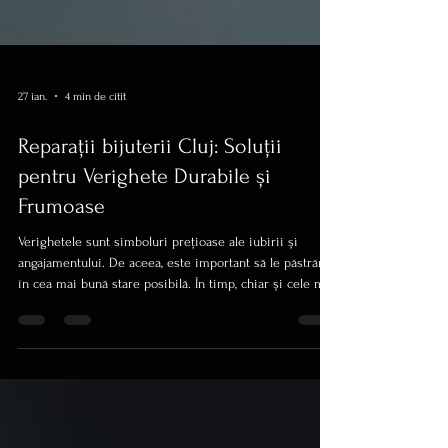
27 ian.
4 min de citit
Reparații bijuterii Cluj: Soluții
pentru Verighete Durabile și
Frumoase
Verighetele sunt simboluri prețioase ale iubirii și
angajamentului. De aceea, este important să le păstrăm
în cea mai bună stare posibilă. În timp, chiar și cele mai
bine îngrijite verighete pot avea nevoie de reparații
sau ajustări. În acest articol, îți voi povesti despre
serviciile de reparații bijuterii în Cluj, cu un accent
special pe verighete, și cum poți să le menții frumoase
și funcționale pentru mulți ani. De ce sunt importante