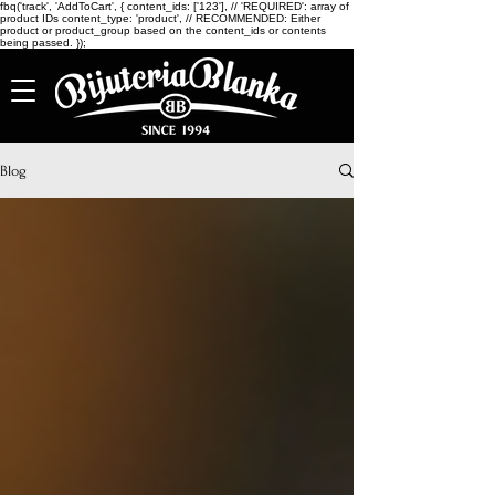
fbq('track', 'AddToCart', { content_ids: ['123'], // 'REQUIRED': array of
product IDs content_type: 'product', // RECOMMENDED: Either
product or product_group based on the content_ids or contents
being passed. });
Blog