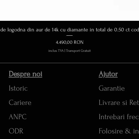
Afișare rapidă
 de logodna din aur de 14k cu diamante in total de 0.50 ct co
Preț
4.490,00 RON
inclus TVA
|
Transport Gratuit
Despre noi
Ajutor
Istoric
Garantie
Cariere
Livrare si Re
ANPC
Intrebari fre
ODR
Folosire & in