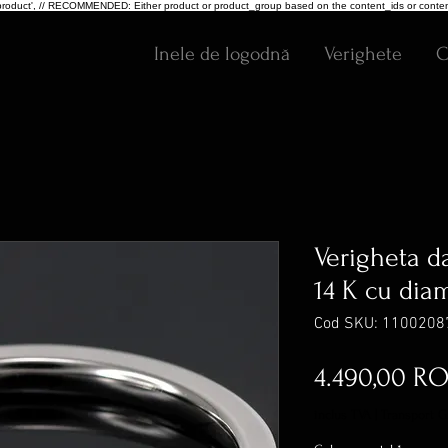
pe: 'product', // RECOMMENDED: Either product or product_group based on the content_ids or conten
Inele de logodnă
Verighete
C
Verigheta d
14 K cu dia
Cod SKU: 1100208
4.490,00 R
inclus TVA
|
Transport G