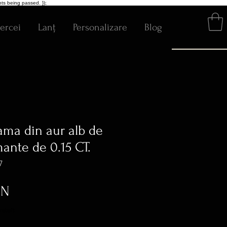
ts being passed. });
ercei
Lanț
Personalizare
Blog
ama din aur alb de
mante de 0.15 CT.
7
Preț
ON
ratuit