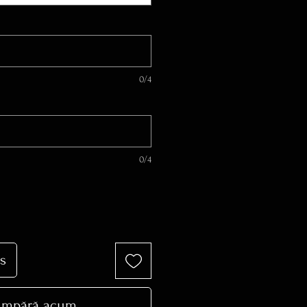
0/4
0/4
s
mpără acum