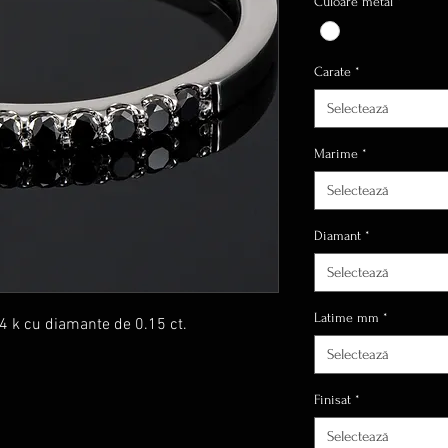
Culoare metal
*
Carate
*
Selectează
Marime
*
Selectează
Diamant
*
Selectează
Latime mm
*
4 k cu diamante de 0.15 ct.
Selectează
Finisat
*
Selectează