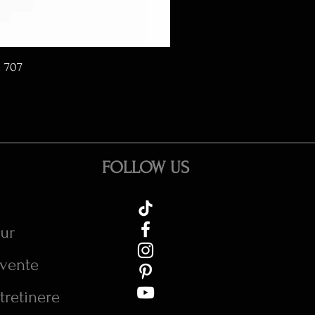
d 707
FOLLOW US
tur
cvente
tretinere