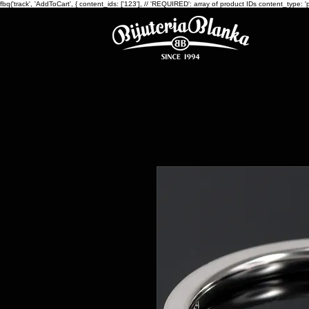
fbq('track', 'AddToCart', { content_ids: ['123'], // 'REQUIRED': array of product IDs content_ty