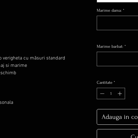
Marime dama:
*
Marime barbat:
*
u o verigheta cu măsuri standard
maj si marime
a schimb
Cantitate
*
rsonala
Adauga in co
Cu