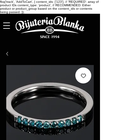
fbq('track', 'AddToCart', { content_ids: ['123'], // 'REQUIRED': array of
product IDs content_type: 'product', // RECOMMENDED: Either
product or product_group based on the content_ids or contents
being passed. });