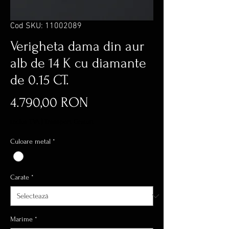
Cod SKU: 11002089
Verigheta dama din aur
alb de 14 K cu diamante
de 0.15 CT.
Preț
4.790,00 RON
inclus TVA
|
Transport Gratuit
Culoare metal
*
Carate
*
Marime
*