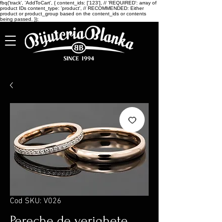
fbq('track', 'AddToCart', { content_ids: ['123'], // 'REQUIRED': array of
product IDs content_type: 'product', // RECOMMENDED: Either
product or product_group based on the content_ids or contents
being passed. });
Cod SKU: V026
Pereche de verighete