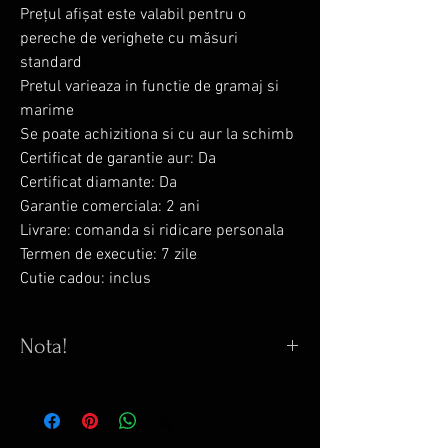
Prețul afișat este valabil pentru o
pereche de verighete cu măsuri
standard
Pretul varieaza in functie de gramaj si
marime
Se poate achizitiona si cu aur la schimb
Certificat de garantie aur: Da
Certificat diamante: Da
Garantie comerciala: 2 ani
Livrare: comanda si ridicare personala
Termen de executie: 7 zile
Cutie cadou: inclus
Nota!
Configureaza verigheta:
1.material: aur 14 k sau 18 K
2.culoare aur: galben, alb sau roz