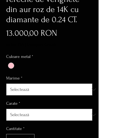
din aur roz de 14K cu
diamante de 0.24 CT.
Preț
13.000,00 RON
inclus TVA
|
Transport Gratuit
Culoare metal
*
Marime
*
Carate
*
Cantitate
*