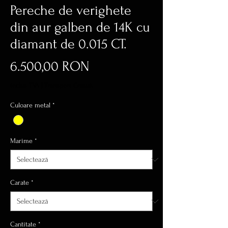
Pereche de verighete
din aur galben de 14K cu
diamant de 0.015 CT.
Preț
6.500,00 RON
inclus TVA
|
Transport Gratuit
Culoare metal
*
Marime
*
Carate
*
Cantitate
*