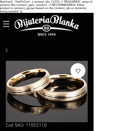
fbq('track', 'AddToCart', { content_ids: ['123'], // 'REQUIRED': array of
product IDs content_type: 'product', // RECOMMENDED: Either
product or product_group based on the content_ids or contents
being passed. });
Cod SKU: 11002110