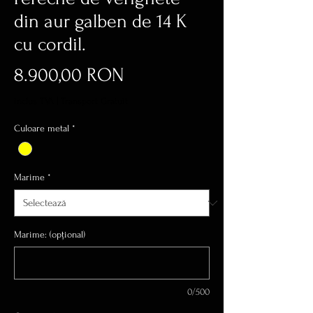
din aur galben de 14 K
cu cordil.
Preț
8.900,00 RON
inclus TVA
|
Transport Gratuit
Culoare metal
*
Marime
*
Marime: (opțional)
0/500