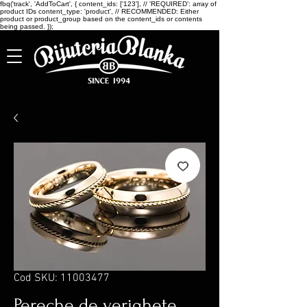
fbq('track', 'AddToCart', { content_ids: ['123'], // 'REQUIRED': array of
product IDs content_type: 'product', // RECOMMENDED: Either
product or product_group based on the content_ids or contents
being passed. });
Cod SKU: 11003477
Pereche de verighete