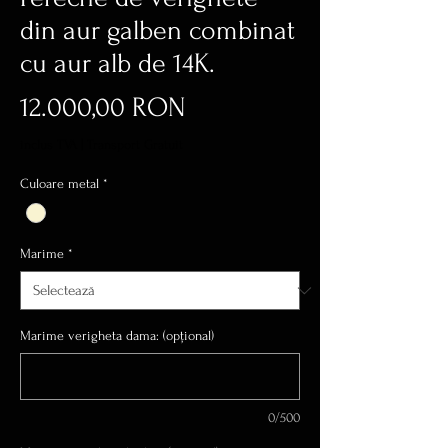
din aur galben combinat
cu aur alb de 14K.
Preț
12.000,00 RON
inclus TVA
|
Transport Gratuit
Culoare metal
*
Marime
*
Marime verigheta dama: (opțional)
0/500