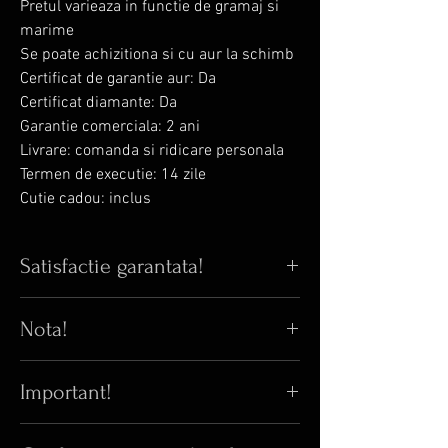
Pretul varieaza in functie de gramaj si
marime
Se poate achizitiona si cu aur la schimb
Certificat de garantie aur: Da
Certificat diamante: Da
Garantie comerciala: 2 ani
Livrare: comanda si ridicare personala
Termen de executie: 14 zile
Cutie cadou: inclus
Satisfactie garantata!
Nota!
Iti place bijuteria din poza? Iti garantam
ca in realitate arata si mai bine! 😊
⚠️Orice verigheta cu/fara diamant
Pana acum, 100% din clientii care au
Important!
natural sau labgrown poate avea pret
comandat online au fost multumiti de
variabil fata de pretul afisat. Bijuteria
bijuteriile primite. 😎
Acest obiect este calitativ superior in
Blanka isi rezerva dreptul exclusiv de a