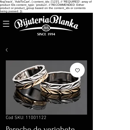
fbq('track', 'AddToCart', { content_ids: ['123'], // 'REQUIRED': array of
product IDs content_type: 'product', // RECOMMENDED: Either
product or product_group based on the content_ids or contents
being passed. });
Cod SKU: 11001122
Pereche de verighete