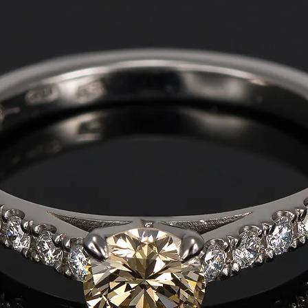
prin telefon la 073
office@blankabijute