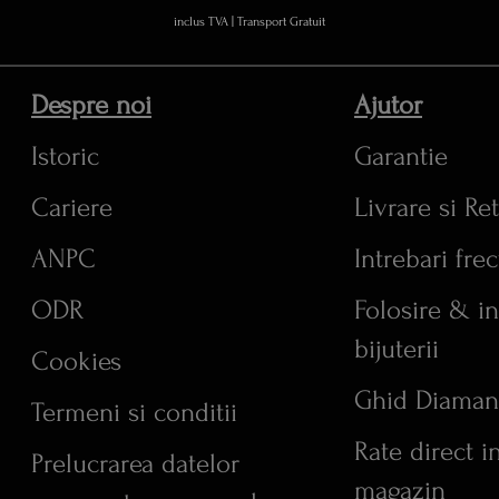
inclus TVA
|
Transport Gratuit
Despre noi
Ajutor
Istoric
Garantie
Cariere
Livrare si Re
ANPC
Intrebari fre
ODR
Folosire & in
bijuterii
Cookies
Ghid Diaman
Termeni si conditii
Rate direct i
Prelucrarea datelor
magazin