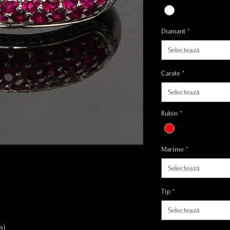
Diamant
*
Selectează
Carate
*
Selectează
Rubin
*
Marime
*
Selectează
Tip
*
Selectează
e)