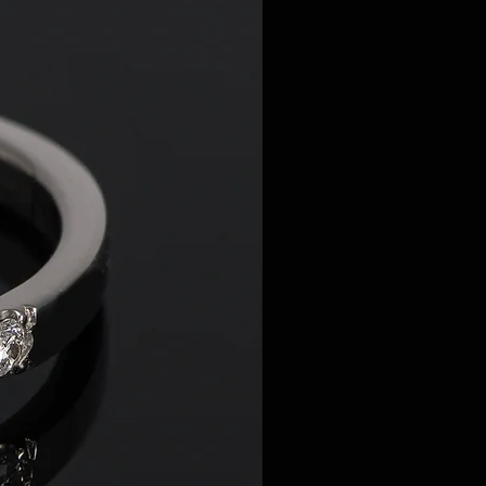
6 233 233 sau prin e-mail:
rie.ro