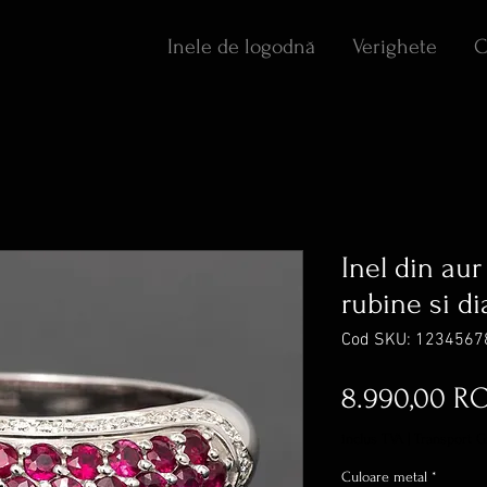
Inele de logodnă
Verighete
C
Inel din aur
rubine si di
Cod SKU: 1234567
8.990,00 R
inclus TVA
|
Transport G
Culoare metal
*