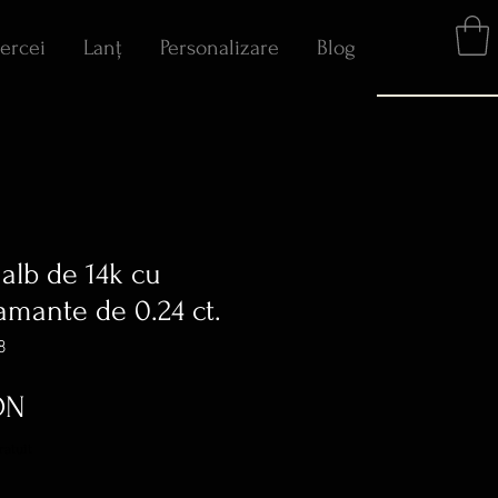
ercei
Lanț
Personalizare
Blog
 alb de 14k cu
amante de 0.24 ct.
8
Preț
ON
ratuit