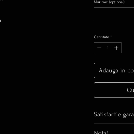
Marime: (opțional)
a
Cantitate
*
Adauga in co
Cu
Satisfactie gara
Iti place bijuteria 
Nota!