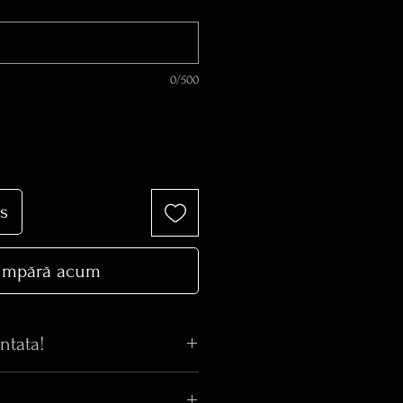
0/500
s
mpără acum
ntata!
din poza? Iti garantam ca in