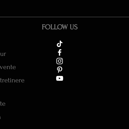
FOLLOW US
tur
cvente
tretinere
te
n