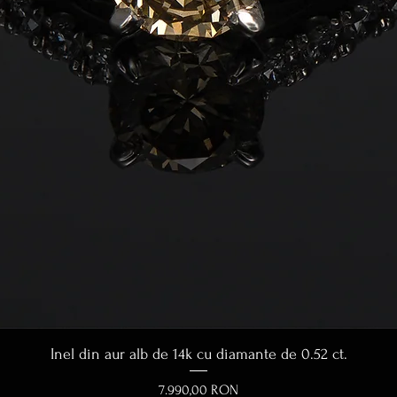
Afișare rapidă
Inel din aur alb de 14k cu diamante de 0.52 ct.
Preț
7.990,00 RON