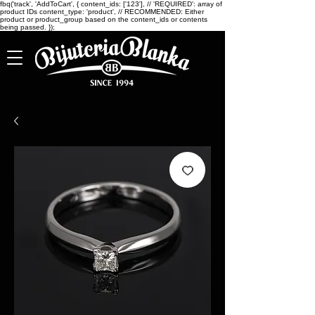
fbq('track', 'AddToCart', { content_ids: ['123'], // 'REQUIRED': array of
product IDs content_type: 'product', // RECOMMENDED: Either
product or product_group based on the content_ids or contents
being passed. });