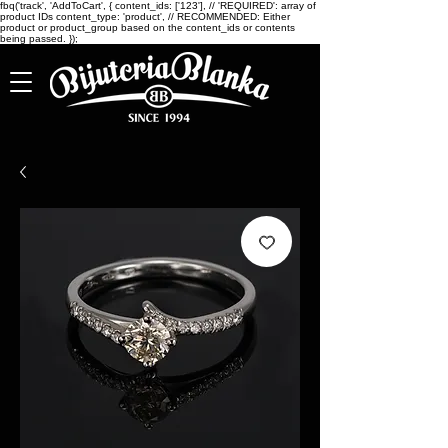
fbq('track', 'AddToCart', { content_ids: ['123'], // 'REQUIRED': array of
product IDs content_type: 'product', // RECOMMENDED: Either
product or product_group based on the content_ids or contents
being passed. });