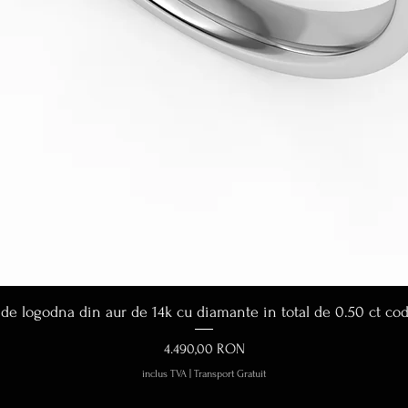
Afișare rapidă
 de logodna din aur de 14k cu diamante in total de 0.50 ct co
Preț
4.490,00 RON
inclus TVA
|
Transport Gratuit