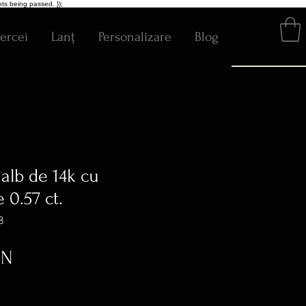
ts being passed. });
ercei
Lanț
Personalizare
Blog
 alb de 14k cu
 0.57 ct.
8
Preț
ON
ratuit