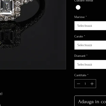
Culoare metal
*
Marime
*
Selectează
Carate
*
Selectează
Diamant
*
Selectează
Cantitate
*
e)
Adauga in co
a