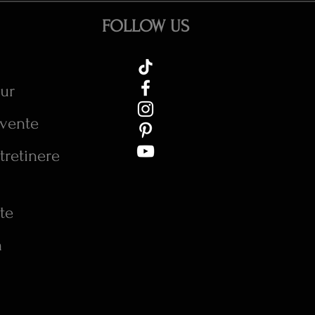
FOLLOW US
tur
cvente
tretinere
te
n