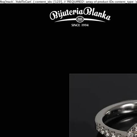
fbq('track', 'AddToCart', { content_ids: ['123'], // 'REQUIRED': array of product IDs content_ty