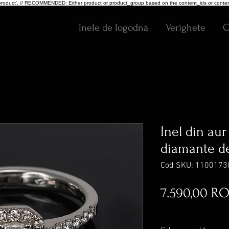
pe: 'product', // RECOMMENDED: Either product or product_group based on the content_ids or conten
Inele de logodnă
Verighete
C
Inel din aur
diamante de
Cod SKU: 1100173
7.590,00 R
inclus TVA
|
Transport G