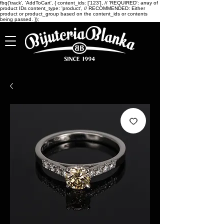
fbq('track', 'AddToCart', { content_ids: ['123'], // 'REQUIRED': array of
product IDs content_type: 'product', // RECOMMENDED: Either
product or product_group based on the content_ids or contents
being passed. });