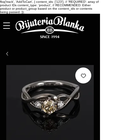
fbq('track', 'AddToCart', { content_ids: ['123'], // 'REQUIRED': array of
product IDs content_type: 'product', // RECOMMENDED: Either
product or product_group based on the content_ids or contents
being passed. });