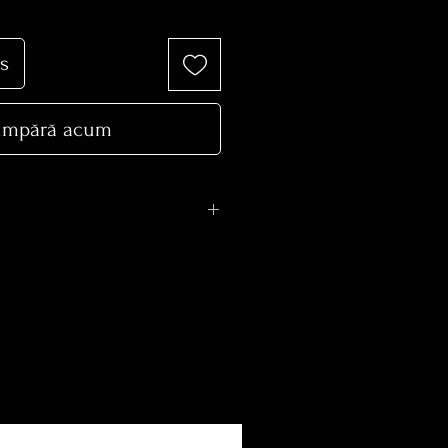
s
mpără acum
 trecut la STOC EPUIZAT se
are gramaj diferit +-, in functie
ta.
este de max. 10 zile lucratoare.
imentare va rog sa ne sunati la
 mail :
rie.ro