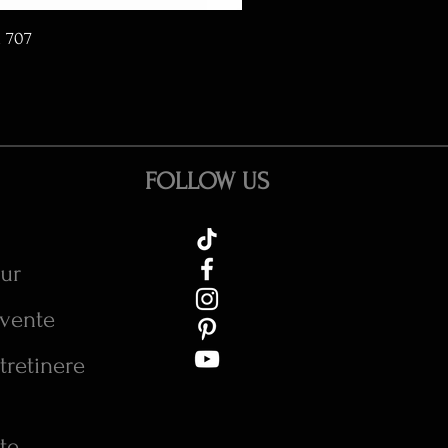
d 707
FOLLOW US
tur
cvente
tretinere
te