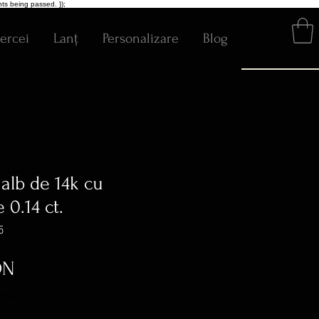
ts being passed. });
ercei
Lanț
Personalizare
Blog
 alb de 14k cu
0.14 ct.
5
Preț
ON
ratuit