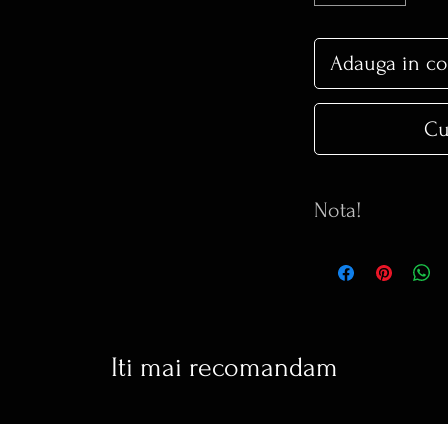
Adauga in co
Cu
Nota!
Orice model pe site
poate COMANDA.
Orice inel comandat 
de marimea solicita
Termen de executie 
Iti mai recomandam
Pentru detalii supl
0264598419 sau pe
office@blankabijute