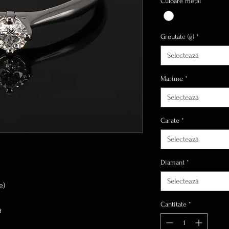
Culoare metal
*
Greutate (g)
*
Selectează
Marime
*
Selectează
Carate
*
Selectează
Diamant
*
Selectează
e)
Cantitate
*
a