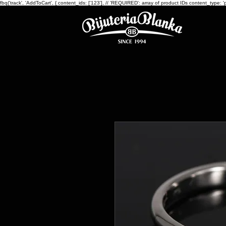
fbq('track', 'AddToCart', { content_ids: ['123'], // 'REQUIRED': array of product IDs content_ty