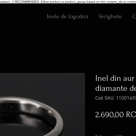
pe: 'product', // RECOMMENDED: Either product or product_group based on the content_ids or conten
Inele de logodnă
Verighete
C
Inel din aur
diamante de 
Cod SKU: 1100165
2.690,00 R
inclus TVA
|
Transport G