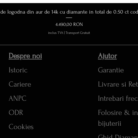
Afișare rapidă
 de logodna din aur de 14k cu diamante in total de 0.50 ct co
Preț
4.490,00 RON
inclus TVA
|
Transport Gratuit
Despre noi
Ajutor
Istoric
Garantie
Cariere
Livrare si Re
ANPC
Intrebari fre
ODR
Folosire & in
bijuterii
Cookies
Ghid Diaman