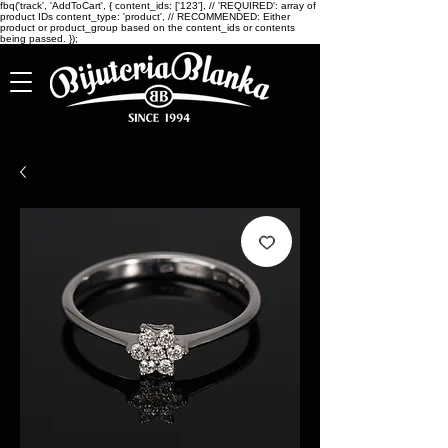
fbq('track', 'AddToCart', { content_ids: ['123'], // 'REQUIRED': array of
product IDs content_type: 'product', // RECOMMENDED: Either
product or product_group based on the content_ids or contents
being passed. });