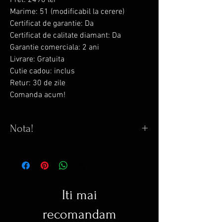
Pret: 2490 lei
Marime: 51 (modificabil la cerere)
Certificat de garantie: Da
Certificat de calitate diamant: Da
Garantie comerciala: 2 ani
Livrare: Gratuita
Cutie cadou: inclus
Retur: 30 de zile
Comanda acum!
Nota!
Orice model pe site trecut la STOC
EPUIZAT se poate COMANDA.
Orice inel comandat are gramaj diferit
+-, in functie de marimea solicitata.
Iti mai
Termen de executie este de max. 10 zile
lucratoare.
recomandam
Pentru detalii suplimentare va rog sa ne