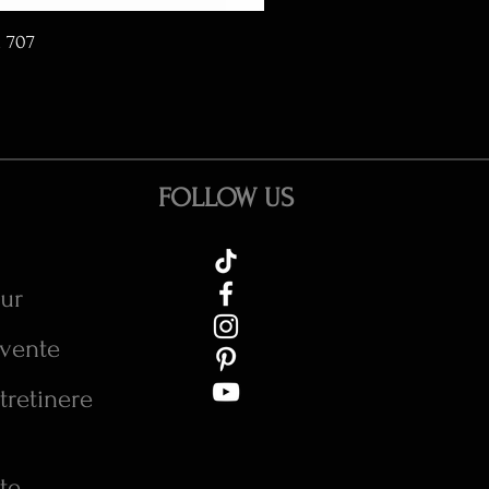
d 707
FOLLOW US
tur
cvente
tretinere
te