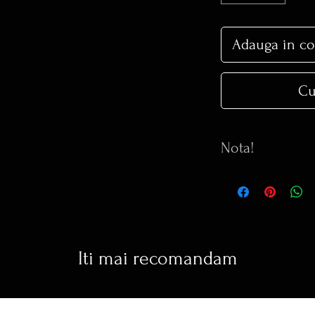
Adauga in co
Cu
Nota!
Orice model pe site
poate COMANDA.
Orice inel comandat 
de marimea solicita
Iti mai recomandam
Termen de executie 
Pentru detalii supl
0264598419 sau pe
office@blankabijute