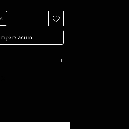
s
mpără acum
 trecut la STOC EPUIZAT se
are gramaj diferit +-, in functie
ta.
este intre 10-20 zile lucratoare.
imentare va rog sa ne sunati la
 mail :
rie.ro