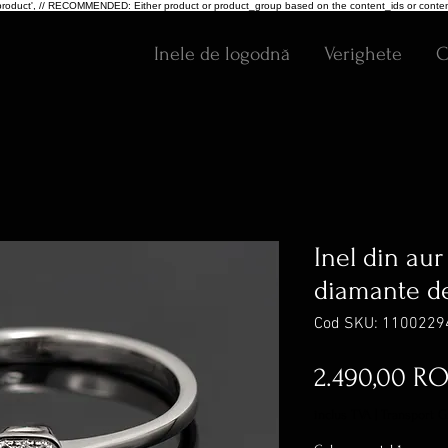
pe: 'product', // RECOMMENDED: Either product or product_group based on the content_ids or conten
Inele de logodnă
Verighete
C
Inel din aur
diamante de
Cod SKU: 1100229
2.490,00 R
inclus TVA
|
Transport G