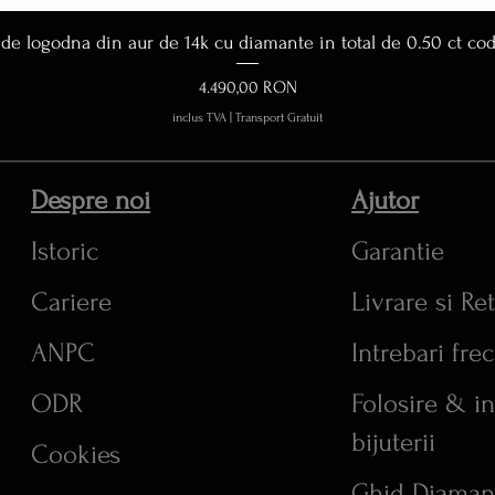
Afișare rapidă
 de logodna din aur de 14k cu diamante in total de 0.50 ct co
Preț
4.490,00 RON
inclus TVA
|
Transport Gratuit
Despre noi
Ajutor
Istoric
Garantie
Cariere
Livrare si Re
ANPC
Intrebari fre
ODR
Folosire & in
bijuterii
Cookies
Ghid Diaman