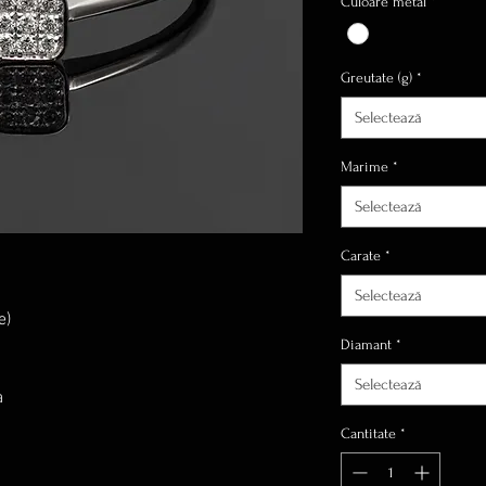
Culoare metal
*
Greutate (g)
*
Selectează
Marime
*
Selectează
Carate
*
Selectează
e)
Diamant
*
Selectează
a
Cantitate
*