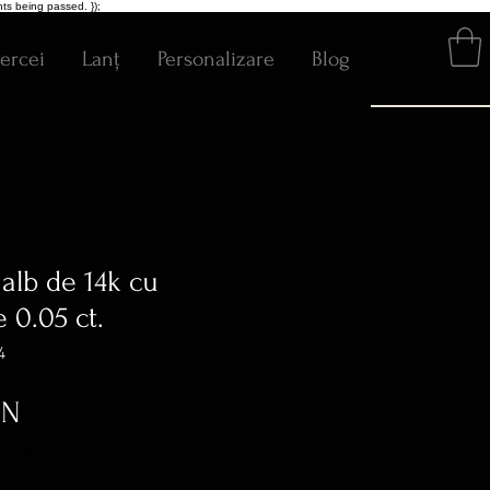
ts being passed. });
ercei
Lanț
Personalizare
Blog
 alb de 14k cu
 0.05 ct.
4
Preț
ON
ratuit