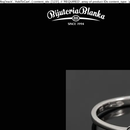
fbq('track', 'AddToCart', { content_ids: ['123'], // 'REQUIRED': array of product IDs content_ty