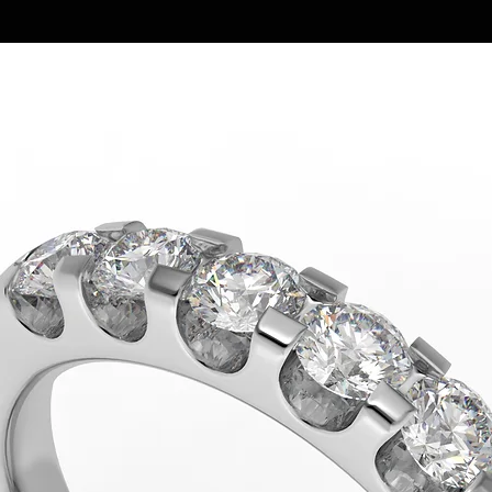
lucratoare.
Pentru detalii supl
0727 383 133 sau p
office@blankabijute