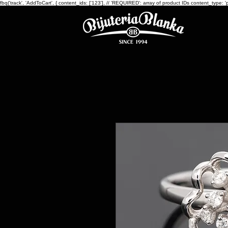
fbq('track', 'AddToCart', { content_ids: ['123'], // 'REQUIRED': array of product IDs content_ty