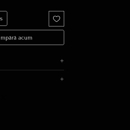
s
mpără acum
ECIAL are pret variabil.Detalii
 trecut la STOC EPUIZAT se
alitativ superior in comparatie
cializate de magazinele de retail
e realiza din aur galben, aur alb
nka! Bijuterii pentru o viata.
are gramaj diferit +-, in functie
ta.
e este intre 10-20 zile