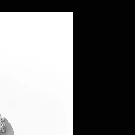
imentare va rog sa ne sunati la
e mail :
rie.ro