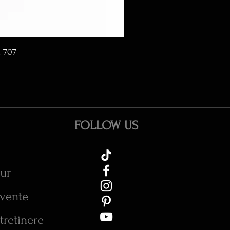
d 707
FOLLOW US
tur
cvente
tretinere