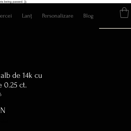
ts being passed. });
ercei
Lanț
Personalizare
Blog
 alb de 14k cu
 0.25 ct.
6
Preț
ON
ratuit