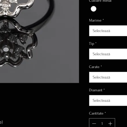
Culoare metal
*
Marime
*
Selectează
Tip
*
Selectează
Carate
*
Selectează
Diamant
*
Selectează
Cantitate
*
e)