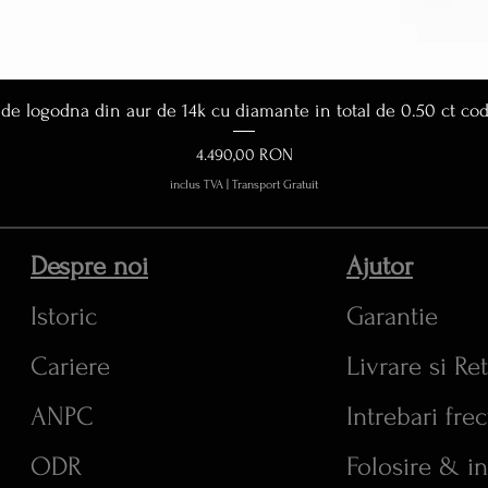
Afișare rapidă
 de logodna din aur de 14k cu diamante in total de 0.50 ct co
Preț
4.490,00 RON
inclus TVA
|
Transport Gratuit
Despre noi
Ajutor
Istoric
Garantie
Cariere
Livrare si Re
ANPC
Intrebari fre
ODR
Folosire & in