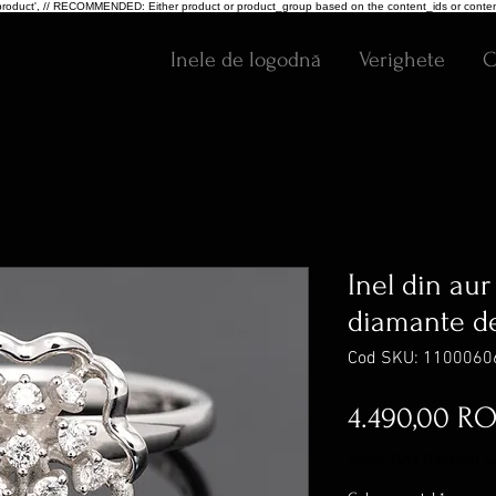
pe: 'product', // RECOMMENDED: Either product or product_group based on the content_ids or conten
Inele de logodnă
Verighete
C
Inel din aur
diamante de
Cod SKU: 1100060
4.490,00 R
inclus TVA
|
Transport G