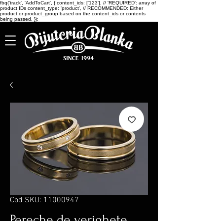
fbq('track', 'AddToCart', { content_ids: ['123'], // 'REQUIRED': array of
product IDs content_type: 'product', // RECOMMENDED: Either
product or product_group based on the content_ids or contents
being passed. });
Cod SKU: 11000947
Pereche de verighete