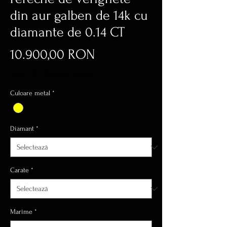
din aur galben de 14k cu
diamante de 0.14 CT
Preț
10.900,00 RON
inclus TVA
|
Transport Gratuit
Culoare metal
*
Diamant
*
Carate
*
Marime
*