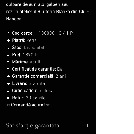
culoare de aur: alb, galben sau
roz, în atelierul Bijuteria Blanka din Cluj-
Napoca.
🔹
Cod cercei:
11000001 G / 1 P
🔹
Piatră:
Perlă
🔹
Stoc:
Disponibil
🔹
Preț:
1890 lei
🔹
Mărime:
adult
🔹
Certificat de garanție:
Da
🔹
Garanție comercială:
2 ani
🔹
Livrare:
Gratuită
🔹
Cutie cadou:
Inclusă
🔹
Retur:
30 de zile
✨
Comandă acum!
✨
Satisfacție garantată!