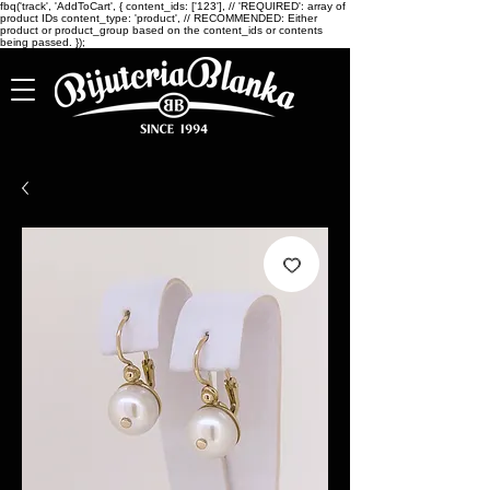
fbq('track', 'AddToCart', { content_ids: ['123'], // 'REQUIRED': array of
product IDs content_type: 'product', // RECOMMENDED: Either
product or product_group based on the content_ids or contents
being passed. });