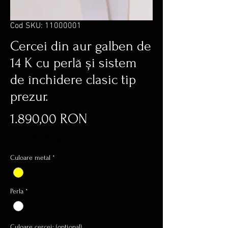
Cod SKU: 11000001
Cercei din aur galben de
14 K cu perlă și sistem
de închidere clasic tip
prezur.
Preț
1.890,00 RON
inclus TVA
|
Transport Gratuit
Culoare metal
*
Perla
*
Culoare cercei: (opțional)