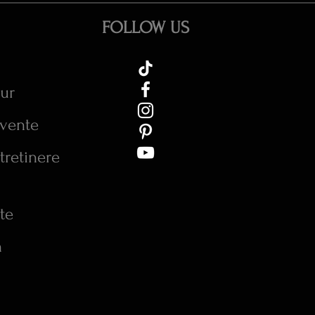
FOLLOW US
tur
cvente
tretinere
te
n