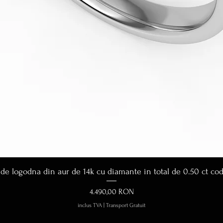
Afișare rapidă
 de logodna din aur de 14k cu diamante in total de 0.50 ct co
Preț
4.490,00 RON
inclus TVA
|
Transport Gratuit