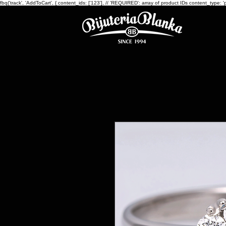
fbq('track', 'AddToCart', { content_ids: ['123'], // 'REQUIRED': array of product IDs content_ty