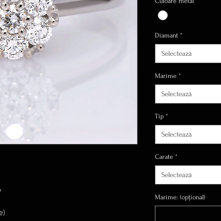
Culoare metal
*
Diamant
*
Selectează
Marime
*
Selectează
Tip
*
Selectează
Carate
*
Selectează
A
Marime: (opțional)
e)