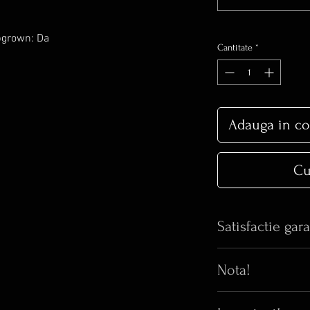
abgrown: Da
Cantitate
*
Adauga in co
Cu
Satisfactie gara
Nota!
Iti place bijuteria 
realitate arata si m
⚠️Orice inel cu di
Pana acum, 100% di