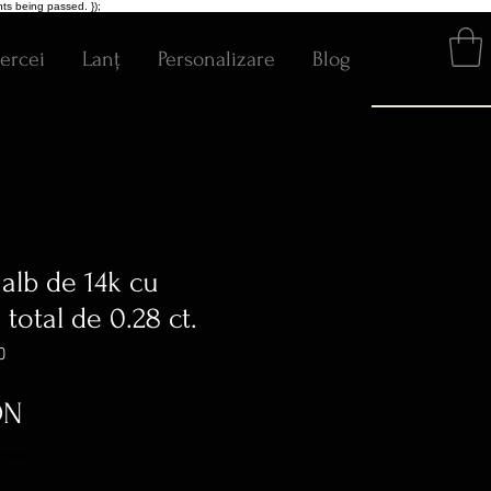
ts being passed. });
ercei
Lanț
Personalizare
Blog
 alb de 14k cu
total de 0.28 ct.
0
Preț
ON
ratuit