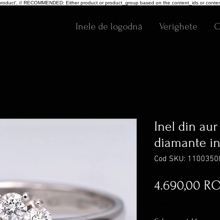
pe: 'product', // RECOMMENDED: Either product or product_group based on the content_ids or conten
Inele de logodnă
Verighete
C
Inel din aur
diamante in 
Cod SKU: 1100350
4.690,00 R
inclus TVA
|
Transport G