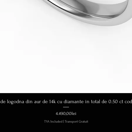
Quick View
 de logodna din aur de 14k cu diamante in total de 0.50 ct co
Price
4.490,00lei
TVA Included
|
Transport Gratuit