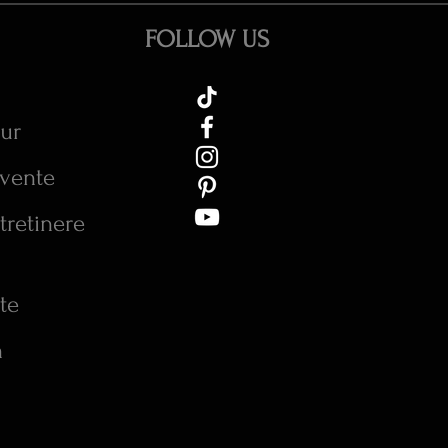
FOLLOW US
tur
cvente
tretinere
te
n