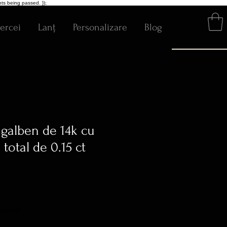
ts being passed. });
ercei
Lanț
Personalizare
Blog
 galben de 14k cu
total de 0.15 ct
rice
 Gratuit