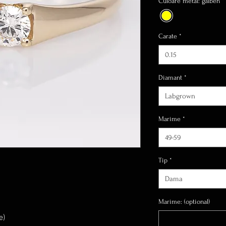
Culoare metal: galben
*
Carate
*
0.15
Diamant
*
Labgrown
Marime
*
49-59
Tip
*
Dama
Marime: (optional)
e)