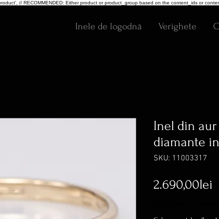
pe: 'product', // RECOMMENDED: Either product or product_group based on the content_ids or conten
Inele de logodnă
Verighete
C
Inel din aur
diamante in 
SKU: 11003317
P
2.690,00lei
TVA Included
|
Transport