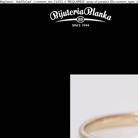
fbq('track', 'AddToCart', { content_ids: ['123'], // 'REQUIRED': array of product IDs content_ty