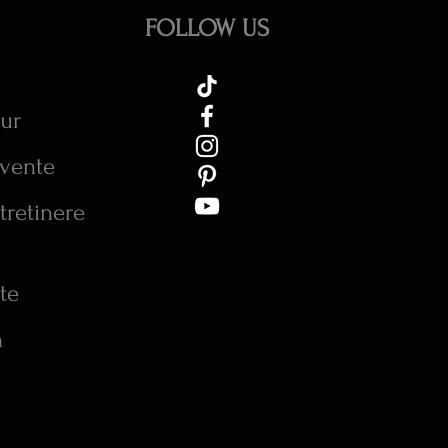
FOLLOW US
tur
cvente
tretinere
te
n