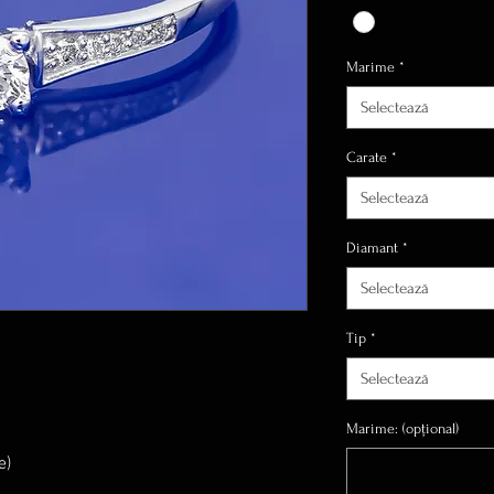
Marime
*
Selectează
Carate
*
Selectează
Diamant
*
Selectează
Tip
*
Selectează
Marime: (opțional)
e)