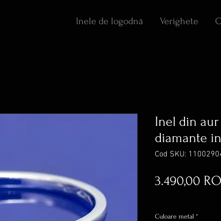
Inele de logodnă
Verighete
C
Inel din aur
diamante in 
Cod SKU: 1100290
3.490,00 R
inclus TVA
|
Transport G
Culoare metal
*