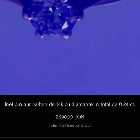
Afișare rapidă
Inel din aur galben de 14k cu diamante in total de 0.24 ct.
Preț
2.990,00 RON
inclus TVA
|
Transport Gratuit