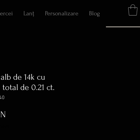
ercei
Lanț
Personalizare
Blog
 alb de 14k cu
total de 0.21 ct.
40
Preț
ON
ratuit