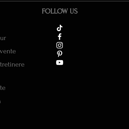
FOLLOW US
tur
cvente
tretinere
te
n