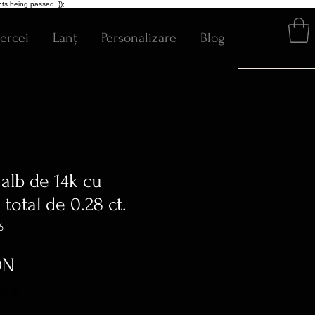
ts being passed. });
ercei
Lanț
Personalizare
Blog
 alb de 14k cu
total de 0.28 ct.
6
Preț
ON
ratuit