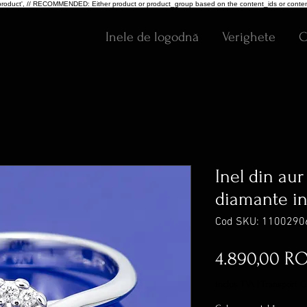
pe: 'product', // RECOMMENDED: Either product or product_group based on the content_ids or conten
Inele de logodnă
Verighete
C
Inel din aur
diamante in 
Cod SKU: 1100290
4.890,00 R
inclus TVA
|
Transport G