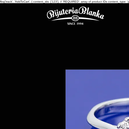
fbq('track', 'AddToCart', { content_ids: ['123'], // 'REQUIRED': array of product IDs content_ty