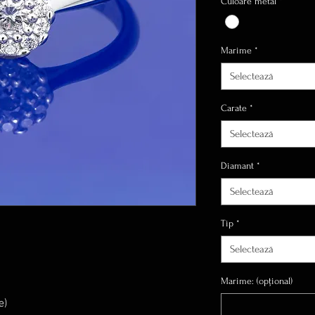
Culoare metal
*
Marime
*
Selectează
Carate
*
Selectează
Diamant
*
Selectează
Tip
*
Selectează
Marime: (opțional)
e)