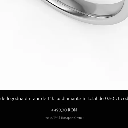
Afișare rapidă
 de logodna din aur de 14k cu diamante in total de 0.50 ct co
Preț
4.490,00 RON
inclus TVA
|
Transport Gratuit