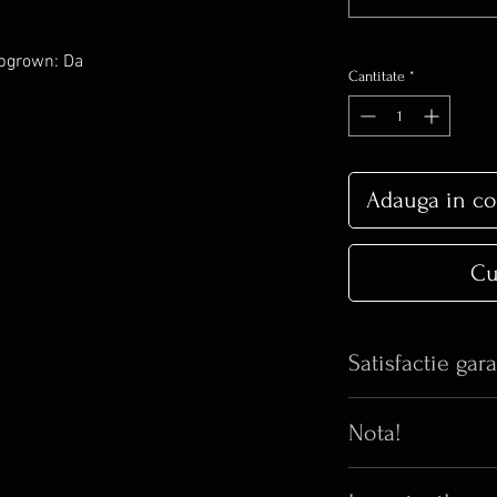
abgrown: Da
Cantitate
*
Adauga in co
Cu
Satisfactie gara
Iti place bijuteria 
Nota!
realitate arata si m
Pana acum, 100% di
⚠️Orice inel cu di
online au fost multu