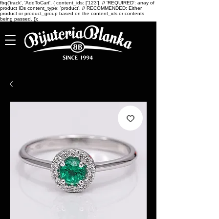
fbq('track', 'AddToCart', { content_ids: ['123'], // 'REQUIRED': array of
product IDs content_type: 'product', // RECOMMENDED: Either
product or product_group based on the content_ids or contents
being passed. });