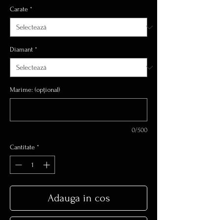
Carate
*
Diamant
*
Marime: (opțional)
0/500
Cantitate
*
Adauga in cos