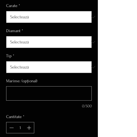
Carate
*
Diamant
*
Tip
*
Marime: (opțional)
0/500
Cantitate
*