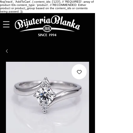
fbq('track', 'AddToCart', { content_ids: ['123'], // 'REQUIRED': array of
product IDs content_type: 'product', // RECOMMENDED: Either
product or product_group based on the content_ids or contents
being passed. });