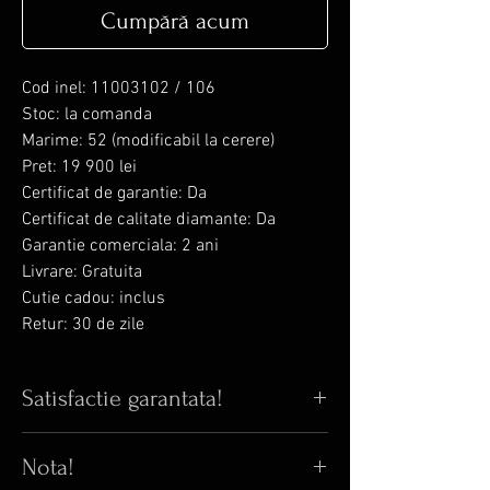
Cumpără acum
Cod inel: 11003102 / 106
Stoc: la comanda
Marime: 52 (modificabil la cerere)
Pret: 19 900 lei
Certificat de garantie: Da
Certificat de calitate diamante: Da
Garantie comerciala: 2 ani
Livrare: Gratuita
Cutie cadou: inclus
Retur: 30 de zile
Satisfactie garantata!
Iti place bijuteria din poza? Iti garantam
Nota!
ca in realitate arata si mai bine! 😊