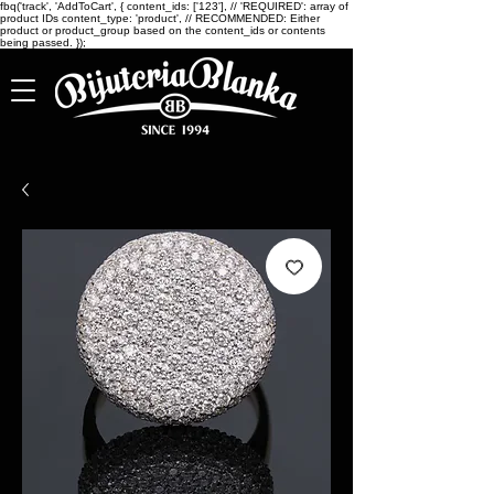
fbq('track', 'AddToCart', { content_ids: ['123'], // 'REQUIRED': array of
product IDs content_type: 'product', // RECOMMENDED: Either
product or product_group based on the content_ids or contents
being passed. });