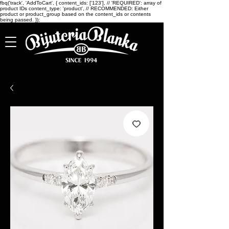
fbq('track', 'AddToCart', { content_ids: ['123'], // 'REQUIRED': array of
product IDs content_type: 'product', // RECOMMENDED: Either
product or product_group based on the content_ids or contents
being passed. });