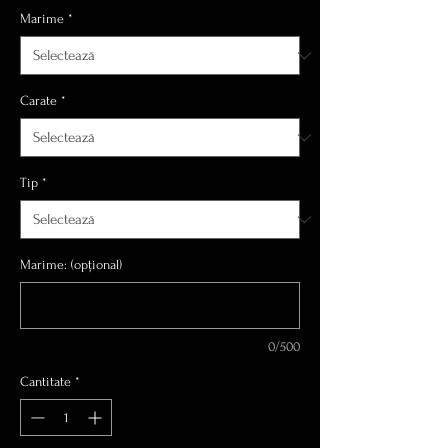
Marime
*
Carate
*
Tip
*
Marime: (opțional)
0/500
Cantitate
*