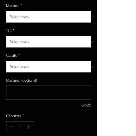
Marime
*
Tip
*
Carate
*
Marime: (opțional)
0/500
Cantitate
*