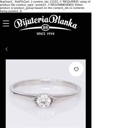
fbq('track', 'AddToCart', { content_ids: ['123'], // 'REQUIRED': array of
product IDs content_type: 'product', // RECOMMENDED: Either
product or product_group based on the content_ids or contents
being passed. });