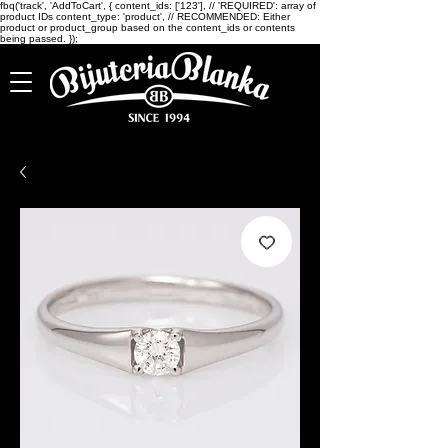
fbq('track', 'AddToCart', { content_ids: ['123'], // 'REQUIRED': array of
product IDs content_type: 'product', // RECOMMENDED: Either
product or product_group based on the content_ids or contents
being passed. });