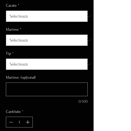
Carate
*
Marime
*
Tip
*
Marime: (opțional)
0/500
Cantitate
*