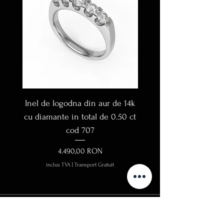
Inel de logodna din aur de 14k
Inel de logodna din au
cu diamante in total de 0.50 ct
cu diamante in total de
cod 707
Preț
4.490,00 RON
inclus TVA
|
Transport Gratuit
Contact