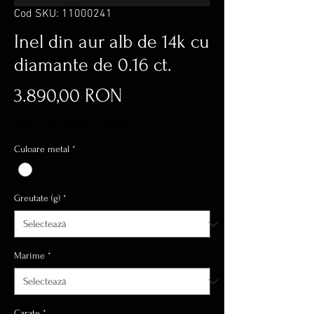
Cod SKU: 11000241
Inel din aur alb de 14k cu
diamante de 0.16 ct.
Preț
3.890,00 RON
inclus TVA
|
Transport Gratuit
Culoare metal
*
Greutate (g)
*
Marime
*
Carate
*