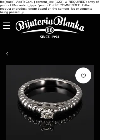
fbq('track', 'AddToCart', { content_ids: ['123'], // 'REQUIRED': array of
product IDs content_type: 'product', // RECOMMENDED: Either
product or product_group based on the content_ids or contents
being passed. });