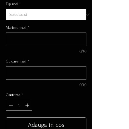
Tip inel
*
Marime inel:
*
0/10
Culoare inel:
*
0/10
Cantitate
*
Adauga in cos