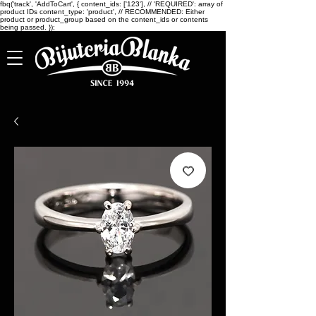
fbq('track', 'AddToCart', { content_ids: ['123'], // 'REQUIRED': array of
product IDs content_type: 'product', // RECOMMENDED: Either
product or product_group based on the content_ids or contents
being passed. });