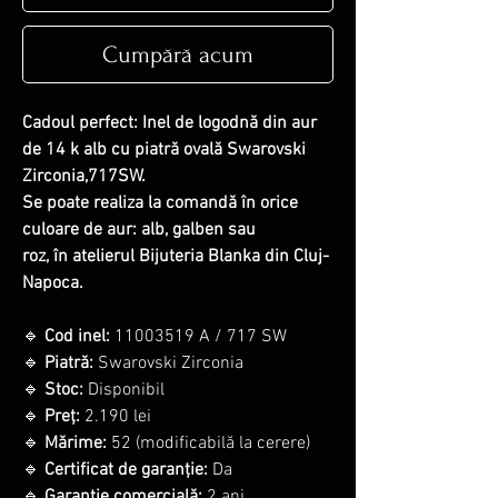
Cumpără acum
Cadoul perfect: Inel de logodnă din aur
de 14 k alb cu piatră ovală Swarovski
Zirconia,717SW.
Se poate realiza la comandă în orice
culoare de aur: alb, galben sau
roz, în atelierul Bijuteria Blanka din Cluj-
Napoca.
🔹
Cod inel:
11003519 A / 717 SW
🔹
Piatră:
Swarovski Zirconia
🔹
Stoc:
Disponibil
🔹
Preț:
2.190 lei
🔹
Mărime:
52 (modificabilă la cerere)
🔹
Certificat de garanție:
Da
🔹
Garanție comercială:
2 ani