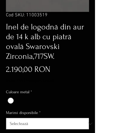
Cod SKU: 11003519
Inel de logodnă din aur
de 14 k alb cu piatră
ovală Swarovski
Zirconia,717SW.
Preț
2.190,00 RON
inclus TVA
|
Transport Gratuit
Culoare metal
*
Marimi disponibile
*