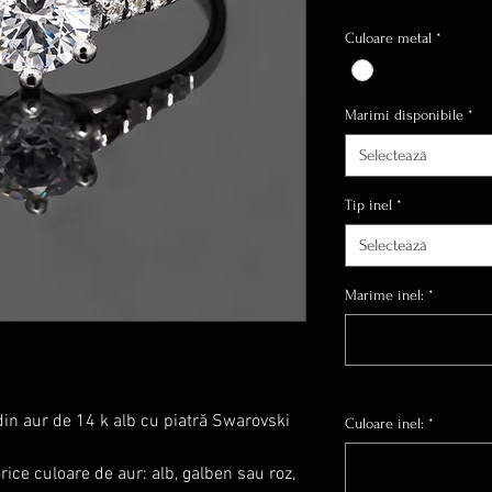
Culoare metal
*
Marimi disponibile
*
Selectează
Tip inel
*
Selectează
Marime inel:
*
din aur de 14 k alb cu piatră Swarovski
Culoare inel:
*
rice culoare de aur: alb, galben sau roz,