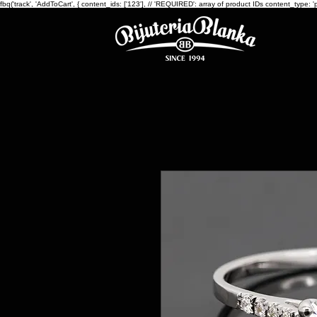
fbq('track', 'AddToCart', { content_ids: ['123'], // 'REQUIRED': array of product IDs content_ty