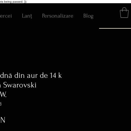
ts being passed. });
ercei
Lanț
Personalizare
Blog
dnă din aur de 14 k
ră Swarovski
SW.
8
Preț
ON
ratuit