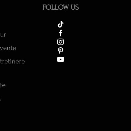
FOLLOW US
tur
cvente
tretinere
te
n