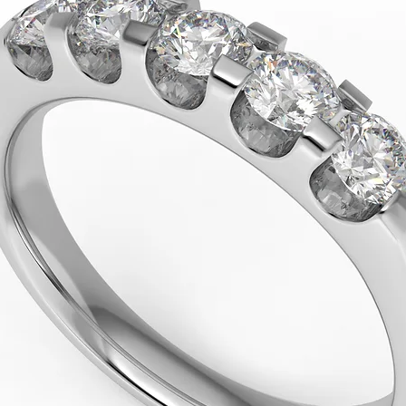
📞
Telefon: 0736 2
📧
E-mail: office@b