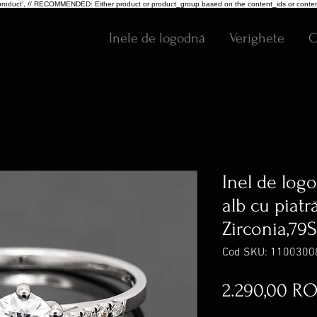
pe: 'product', // RECOMMENDED: Either product or product_group based on the content_ids or conten
Inele de logodnă
Verighete
C
Inel de logo
alb cu piat
Zirconia,79
Cod SKU: 1100300
2.290,00 R
inclus TVA
|
Transport G