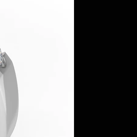
33 233
lankabijuterie.ro