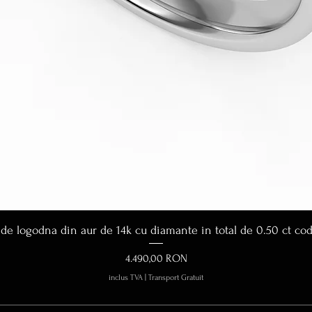
Afișare rapidă
 de logodna din aur de 14k cu diamante in total de 0.50 ct co
Preț
4.490,00 RON
inclus TVA
|
Transport Gratuit