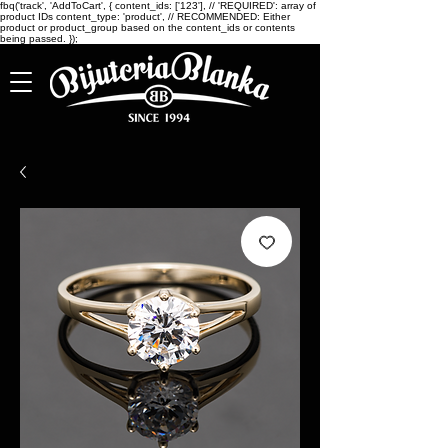
fbq('track', 'AddToCart', { content_ids: ['123'], // 'REQUIRED': array of
product IDs content_type: 'product', // RECOMMENDED: Either
product or product_group based on the content_ids or contents
being passed. });