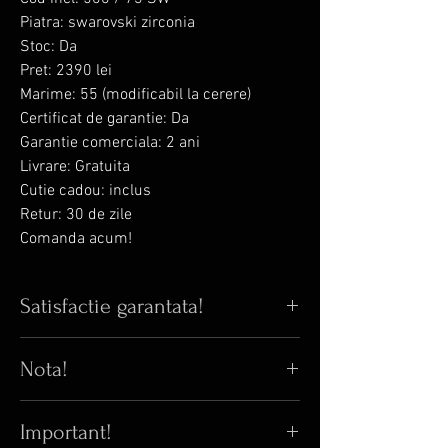
Piatra: swarovski zirconia
Stoc: Da
Pret: 2390 lei
Marime: 55 (modificabil la cerere)
Certificat de garantie: Da
Garantie comerciala: 2 ani
Livrare: Gratuita
Cutie cadou: inclus
Retur: 30 de zile
Comanda acum!
Satisfactie garantata!
Iti place bijuteria din poza? Iti garantam
Nota!
ca in realitate arata si mai bine! 😊
Pana acum, 100% din clientii care au
⚠️
Orice inel cu Swarovski zirconia poate
comandat online au fost multumiti de
Important!
avea pret variabil fata de pretul afisat.
bijuteriile primite. 😎