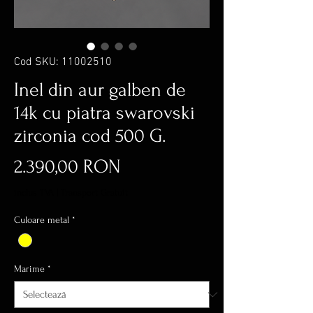
Cod SKU: 11002510
Inel din aur galben de
14k cu piatra swarovski
zirconia cod 500 G.
Preț
2.390,00 RON
inclus TVA
|
Transport Gratuit
Culoare metal
*
Marime
*