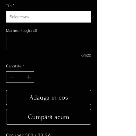
Tip
*
Marime: (opțional)
0/500
Cantitate
*
Adauga in cos
Cumpără acum
Cod inel: 500 / 73 SW