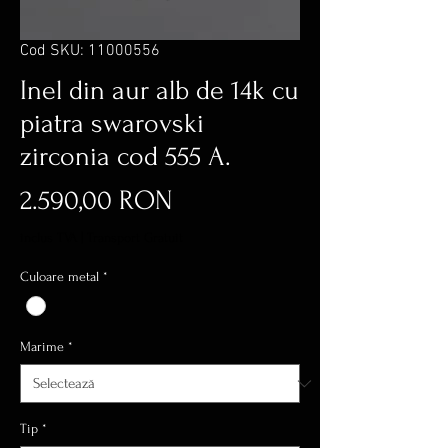
Cod SKU: 11000556
Inel din aur alb de 14k cu
piatra swarovski
zirconia cod 555 A.
Preț
2.590,00 RON
inclus TVA
|
Transport Gratuit
Culoare metal
*
Marime
*
Tip
*