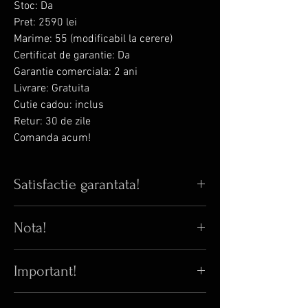
Stoc: Da
Pret: 2590 lei
Marime: 55 (modificabil la cerere)
Certificat de garantie: Da
Garantie comerciala: 2 ani
Livrare: Gratuita
Cutie cadou: inclus
Retur: 30 de zile
Comanda acum!
Satisfactie garantata!
Iti place bijuteria din poza? Iti garantam
Nota!
ca in realitate arata si mai bine! 😊
Pana acum, 100% din clientii care au
⚠️
Orice inel cu Swarovski zirconia poate
comandat online au fost multumiti de
Important!
avea pret variabil fata de pretul afisat.
bijuteriile primite. 😎
Bijuteria Blanka isi rezerva dreptul
Acest obiect este calitativ superior in
exclusiv de a accepta sau de a refuza o