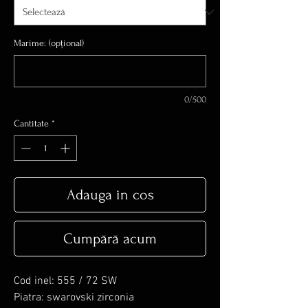
Marime: (opțional)
0/500
Cantitate
*
Adauga in cos
Cumpără acum
Cod inel: 555 / 72 SW
Piatra: swarovski zirconia