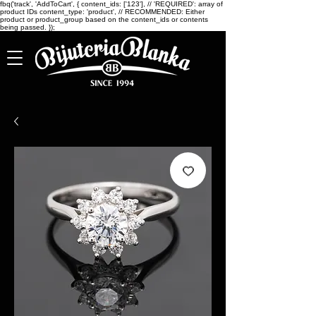
fbq('track', 'AddToCart', { content_ids: ['123'], // 'REQUIRED': array of
product IDs content_type: 'product', // RECOMMENDED: Either
product or product_group based on the content_ids or contents
being passed. });