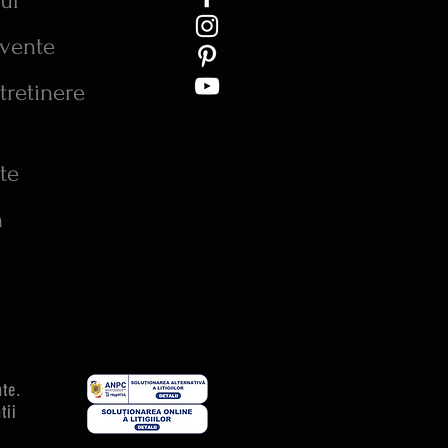
tur
cvente
tretinere
te
n
ate.
atii