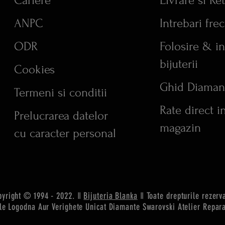
Cariere
Livrare si Re
ANPC
Intrebari fre
ODR
Folosire & in
bijuterii
Cookies
Ghid Diaman
Termeni si conditii
Rate direct i
Prelucrarea datelor
magazin
cu caracter personal
pyright © 1994 - 2022. ǁ
Bijuteria Blanka
ǁ Toate drepturile rezerv
ele Logodna Aur
Verighete Unicat Diamante Swarovski Atelier Repar