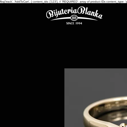
fbq('track', 'AddToCart', { content_ids: ['123'], // 'REQUIRED': array of product IDs content_ty