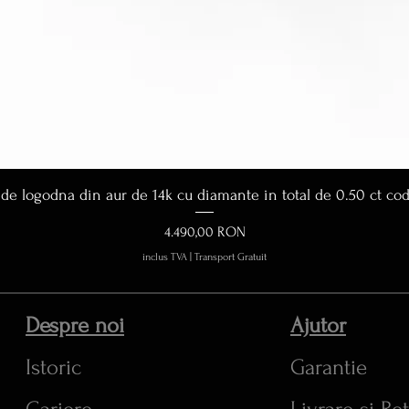
Afișare rapidă
 de logodna din aur de 14k cu diamante in total de 0.50 ct co
Preț
4.490,00 RON
inclus TVA
|
Transport Gratuit
Despre noi
Ajutor
Istoric
Garantie