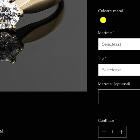
Culoare metal
*
Marime
*
Selectează
Tip
*
Selectează
Marime: (opțional)
Cantitate
*
e)