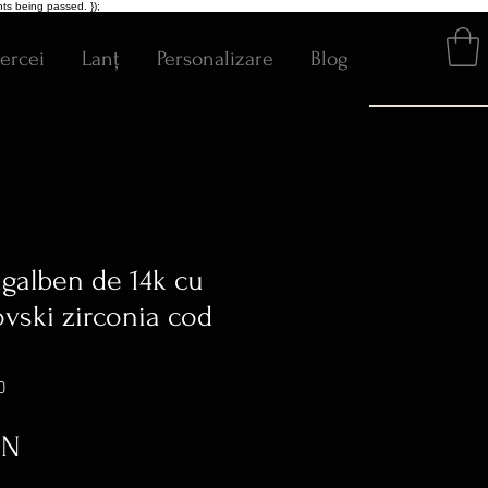
ts being passed. });
ercei
Lanț
Personalizare
Blog
 galben de 14k cu
ovski zirconia cod
0
Preț
ON
ratuit