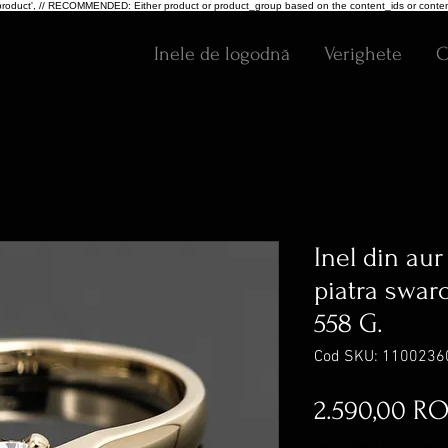
pe: 'product', // RECOMMENDED: Either product or product_group based on the content_ids or conten
Inele de logodnă
Verighete
C
Inel din aur
piatra swar
558 G.
Cod SKU: 1100236
2.590,00 R
inclus TVA
|
Transport G