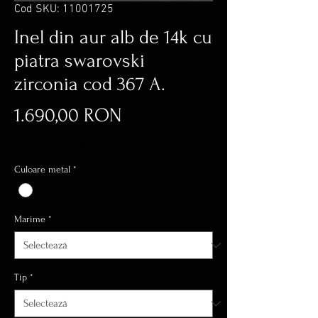
Cod SKU: 11001725
Inel din aur alb de 14k cu
piatra swarovski
zirconia cod 367 A.
Preț
1.690,00 RON
inclus TVA
|
Transport Gratuit
Culoare metal
*
Marime
*
Tip
*