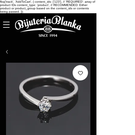
fbq('track', 'AddToCart', { content_ids: ['123'], // 'REQUIRED': array of
product IDs content_type: 'product', // RECOMMENDED: Either
product or product_group based on the content_ids or contents
being passed. });