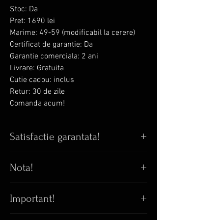
Stoc: Da
Pret: 1690 lei
Marime: 49-59 (modificabil la cerere)
Certificat de garantie: Da
Garantie comerciala: 2 ani
Livrare: Gratuita
Cutie cadou: inclus
Retur: 30 de zile
Comanda acum!
Satisfactie garantata!
Iti place bijuteria din poza? Iti garantam
Nota!
ca in realitate arata si mai bine!
😊
Pana acum, 100% din clientii care au
⚠️
Orice inel cu Swarovski zirconia poate
comandat online au fost multumiti de
Important!
avea pret variabil fata de pretul afisat.
bijuteriile primite.
😎
Bijuteria Blanka isi rezerva dreptul
Acest obiect este calitativ superior in