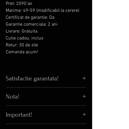
Pret: 2090 lei
Marime: 49-59 (modificabil la cerere)
Certificat de garantie: Da
Garantie comerciala: 2 ani
Livrare: Gratuita
Cutie cadou: inclus
Retur: 30 de zile
Comanda acum!
Satisfactie garantata!
Iti place bijuteria din poza? Iti garantam
Nota!
ca in realitate arata si mai bine!
😊
Pana acum, 100% din clientii care au
comandat online au fost multumiti de
Important!
⚠️
Orice inel cu Swarovski zirconia poate
bijuteriile primite.
😎
avea pret variabil fata de pretul afisat.
Acest obiect este calitativ superior in