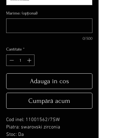
Marime: (opțional)
0/500
Cantitate
*
Adauga in cos
Cumpără acum
Cod inel: 11001562/7SW
Piatra: swarovski zirconia
Stoc: Da