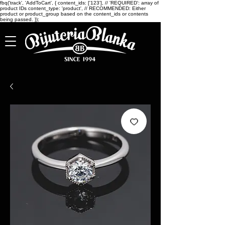
fbq('track', 'AddToCart', { content_ids: ['123'], // 'REQUIRED': array of
product IDs content_type: 'product', // RECOMMENDED: Either
product or product_group based on the content_ids or contents
being passed. });