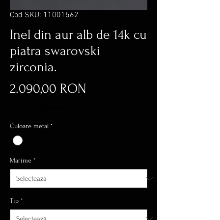
Cod SKU: 11001562
Inel din aur alb de 14k cu
piatra swarovski
zirconia.
Preț
2.090,00 RON
inclus TVA
|
Transport Gratuit
Culoare metal
*
Marime
*
Tip
*