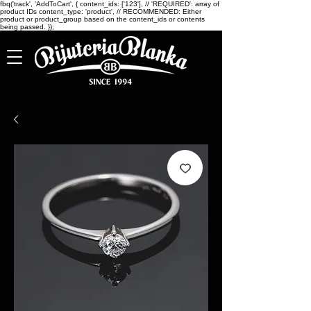
fbq('track', 'AddToCart', { content_ids: ['123'], // 'REQUIRED': array of
product IDs content_type: 'product', // RECOMMENDED: Either
product or product_group based on the content_ids or contents
being passed. });