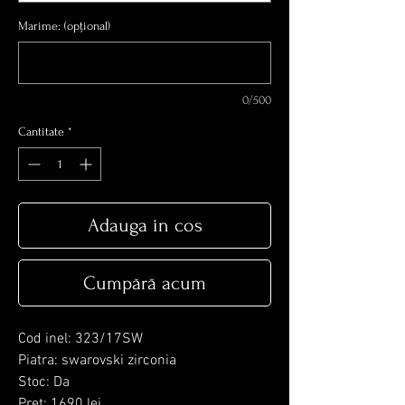
Marime: (opțional)
0/500
Cantitate
*
Adauga in cos
Cumpără acum
Cod inel: 323/17SW
Piatra: swarovski zirconia
Stoc: Da
Pret: 1690 lei