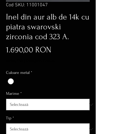
Cod SKU: 11001047
Inel din aur alb de 14k cu
piatra swarovski
zirconia cod 323 A.
Preț
1.690,00 RON
inclus TVA
|
Transport Gratuit
Culoare metal
*
Marime
*
Tip
*