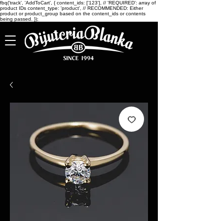
fbq('track', 'AddToCart', { content_ids: ['123'], // 'REQUIRED': array of
product IDs content_type: 'product', // RECOMMENDED: Either
product or product_group based on the content_ids or contents
being passed. });