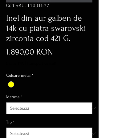
Cod SKU: 11001577
Inel din aur galben de
14k cu piatra swarovski
zirconia cod 421 G.
Preț
1.890,00 RON
inclus TVA
|
Transport Gratuit
Culoare metal
*
Marime
*
Tip
*