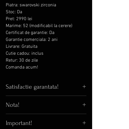
Piatra: swarovski zirconia
Stoc: Da
Pret: 2990 lei
Marime: 52 (modificabil la cerere)
Certificat de garantie: Da
Garantie comerciala: 2 ani
Livrare: Gratuita
Cutie cadou: inclus
Retur: 30 de zile
Comanda acum!
Satisfactie garantata!
Iti place bijuteria din poza? Iti garantam
Nota!
ca in realitate arata si mai bine!
😊
Pana acum, 100% din clientii care au
⚠️
Orice inel cu Swarovski zirconia poate
comandat online au fost multumiti de
Important!
avea pret variabil fata de pretul afisat.
bijuteriile primite.
😎