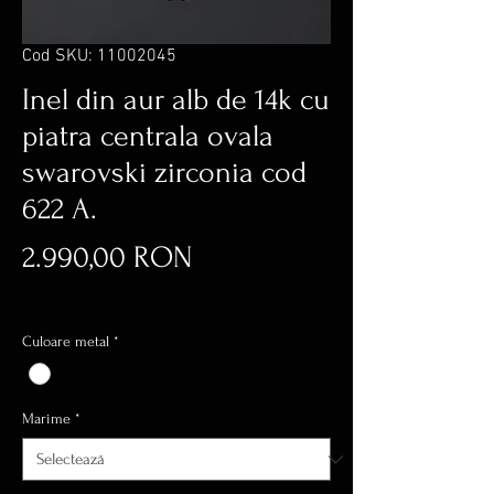
Cod SKU: 11002045
Inel din aur alb de 14k cu
piatra centrala ovala
swarovski zirconia cod
622 A.
Preț
2.990,00 RON
inclus TVA
|
Transport Gratuit
Culoare metal
*
Marime
*