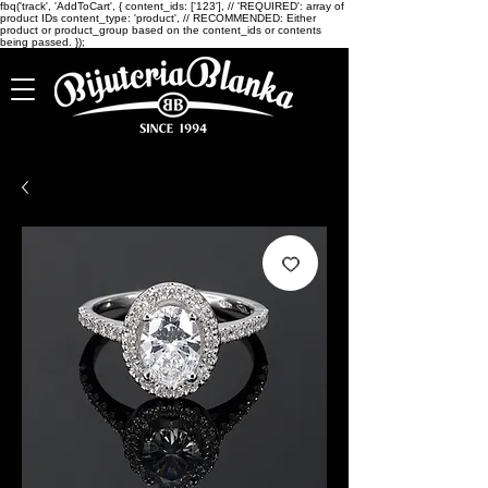
fbq('track', 'AddToCart', { content_ids: ['123'], // 'REQUIRED': array of
product IDs content_type: 'product', // RECOMMENDED: Either
product or product_group based on the content_ids or contents
being passed. });