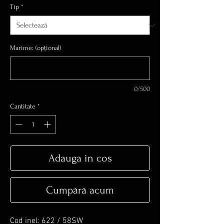
Tip
*
Marime: (opțional)
0/500
Cantitate
*
Adauga in cos
Cumpără acum
Cod inel: 622 / 58SW