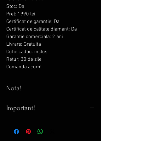
Stoc: Da
Pret: 1990 lei
Certificat de garantie: Da
Certificat de calitate diamant: Da
Garantie comerciala: 2 ani
Livrare: Gratuita
Cutie cadou: inclus
Retur: 30 de zile
Comanda acum!
Nota!
Orice obiect marcat SPECIAL are pret
Important!
variabil.Detalii la solicitare oferta.
Orice model pe site trecut la STOC
Acest obiect este calitativ superior in
EPUIZAT se poate COMANDA.
comparatie cu bijuteriile comercializate
Orice model se poate realiza din aur
de magazinele de retail din domeniu.
galben, aur alb sau aur roz.