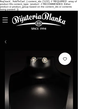
fbq('track', 'AddToCart', { content_ids: ['123'], // 'REQUIRED': array of
product IDs content_type: 'product', // RECOMMENDED: Either
product or product_group based on the content_ids or contents
being passed. });