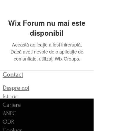
Wix Forum nu mai este
disponibil
Această aplicație a fost întreruptă.
Dacă aveți nevoie de o aplicație de
comunitate, utilizați Wix Groups.
Contact
Despre noi
Istoric
Cariere
ANPC
ODR
Cookies