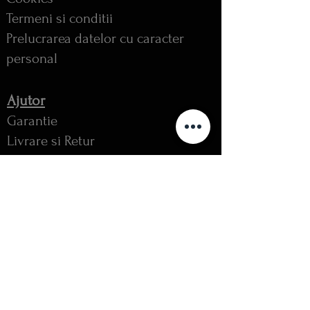
Termeni si conditii
Prelucrarea datelor cu caracter
personal
Ajutor
Garantie
Livrare si Retur
Intrebari frecvente
Folosire & intretinere bijuterii
Ghid Diamante
Rate direct in magazin
FOLLOW US