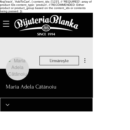
fbq('track', 'AddToCart', { content_ids: ['123'], // 'REQUIRED': array of
product IDs content_type: 'product', // RECOMMENDED: Either
product or product_group based on the content_ids or contents
being passed. });
Mai multe acțiuni
Urmărește
Maria Adela Cătănoiu